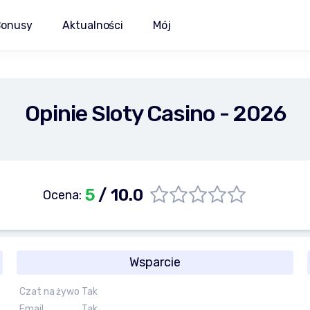
onusy
Aktualności
Mój
Opinie Sloty Casino - 2026
5
/ 10.0
Ocena:
Wsparcie
Czat na żywo
Tak
Email
Tak