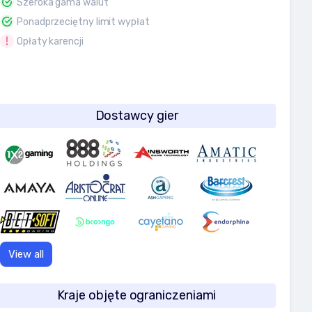
Szeroka gama walut
Ponadprzeciętny limit wypłat
Opłaty karencji
Dostawcy gier
View all
Kraje objęte ograniczeniami