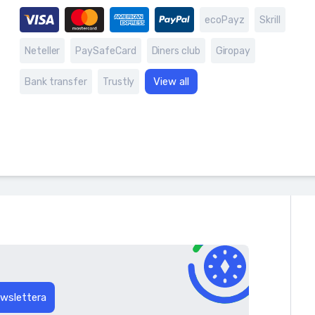
ecoPayz
Skrill
Neteller
PaySafeCard
Diners club
Giropay
View all
Bank transfer
Trustly
ewslettera