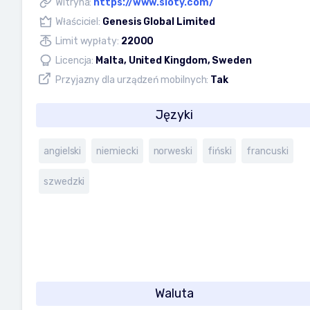
Witryna:
https://www.sloty.com/
Właściciel:
Genesis Global Limited
Limit wypłaty:
22000
Licencja:
Malta, United Kingdom, Sweden
Przyjazny dla urządzeń mobilnych:
Tak
Języki
angielski
niemiecki
norweski
fiński
francuski
szwedzki
Waluta