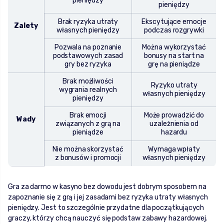
pieniędzy
pieniędzy
Brak ryzyka utraty
Ekscytujące emocje
Zalety
własnych pieniędzy
podczas rozgrywki
Pozwala na poznanie
Można wykorzystać
podstawowych zasad
bonusy na start na
gry bez ryzyka
grę na pieniądze
Brak możliwości
Ryzyko utraty
wygrania realnych
własnych pieniędzy
pieniędzy
Brak emocji
Może prowadzić do
Wady
związanych z grą na
uzależnienia od
pieniądze
hazardu
Nie można skorzystać
Wymaga wpłaty
z bonusów i promocji
własnych pieniędzy
Gra za darmo w kasyno bez dowodu jest dobrym sposobem na
zapoznanie się z grą i jej zasadami bez ryzyka utraty własnych
pieniędzy. Jest to szczególnie przydatne dla początkujących
graczy, którzy chcą nauczyć się podstaw zabawy hazardowej.