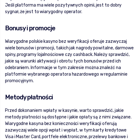
Jeśli platforma ma wiele pozytywnych opinii, jest to dobry
sygnał, że jest to wiarygodny operator.
Bonusy i promocje
Wiarygodne polskie kasyno bez weryfikacji oferuje zazwyczaj
wiele bonusów i promocji, takich jak nagrody powitalne, darmowe
spiny, programy lojalnościowe czy cashback. Należy sprawdzić,
jakie są warunki aktywacji i obrotu tych bonusów przed ich
odebraniem. Informacje w tym zakresie można znaleźć na
platformie wybranego operatora hazardowego w regulaminie
promocyjnym.
Metody płatności
Przed dokonaniem wpłaty w kasynie, warto sprawdzić, jakie
metody płatności są dostępne i jakie opłaty są z nimi związane.
Wiarygodne kasyna bez konieczności weryfikacji oferują
zazwyczaj wiele opcji wpłat i wypłat, w tym karty kredytowe
Visa i Master Card, portfele elektroniczne, przelewy bankowe i