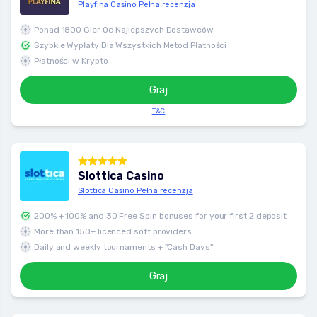
kasyna wirtualne bez weryfikacji nie zawsze są w pełni legalne, a
Playfina Casino Pełna recenzja
ich działalność często operuje w szarej strefie. Istnieje ryzyko, że
Ponad 1800 Gier Od Najlepszych Dostawców
takie witryny hazardowe mogą działać nieuczciwie i stosować
Szybkie Wypłaty Dla Wszystkich Metod Płatności
nielegalne praktyki. Dlatego też, przed zdecydowaniem się na grę
Płatności w Krypto
w kasyno bez weryfikacji, należy dokładnie przebadać reputację
danego operatora i upewnić się, że jest on legalny i rzetelny.
Graj
T&C
Slottica Casino
Slottica Casino Pełna recenzja
200% + 100% and 30 Free Spin bonuses for your first 2 deposit
More than 150+ licenced soft providers
Daily and weekly tournaments + "Cash Days"
Graj