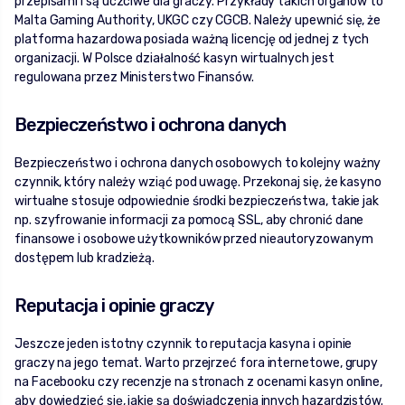
przepisami i są uczciwe dla graczy. Przykłady takich organów to
Malta Gaming Authority, UKGC czy CGCB. Należy upewnić się, że
platforma hazardowa posiada ważną licencję od jednej z tych
organizacji. W Polsce działalność kasyn wirtualnych jest
regulowana przez Ministerstwo Finansów.
Bezpieczeństwo i ochrona danych
Bezpieczeństwo i ochrona danych osobowych to kolejny ważny
czynnik, który należy wziąć pod uwagę. Przekonaj się, że kasyno
wirtualne stosuje odpowiednie środki bezpieczeństwa, takie jak
np. szyfrowanie informacji za pomocą SSL, aby chronić dane
finansowe i osobowe użytkowników przed nieautoryzowanym
dostępem lub kradzieżą.
Reputacja i opinie graczy
Jeszcze jeden istotny czynnik to reputacja kasyna i opinie
graczy na jego temat. Warto przejrzeć fora internetowe, grupy
na Facebooku czy recenzje na stronach z ocenami kasyn online,
aby dowiedzieć się, jakie są doświadczenia innych hazardzistów.