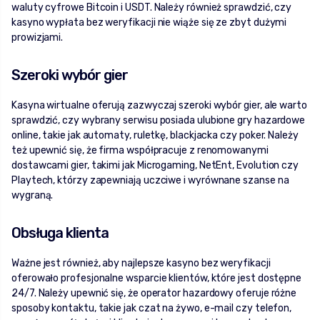
waluty cyfrowe Bitcoin i USDT. Należy również sprawdzić, czy
kasyno wypłata bez weryfikacji nie wiąże się ze zbyt dużymi
prowizjami.
Szeroki wybór gier
Kasyna wirtualne oferują zazwyczaj szeroki wybór gier, ale warto
sprawdzić, czy wybrany serwisu posiada ulubione gry hazardowe
online, takie jak automaty, ruletkę, blackjacka czy poker. Należy
też upewnić się, że firma współpracuje z renomowanymi
dostawcami gier, takimi jak Microgaming, NetEnt, Evolution czy
Playtech, którzy zapewniają uczciwe i wyrównane szanse na
wygraną.
Obsługa klienta
Ważne jest również, aby najlepsze kasyno bez weryfikacji
oferowało profesjonalne wsparcie klientów, które jest dostępne
24/7. Należy upewnić się, że operator hazardowy oferuje różne
sposoby kontaktu, takie jak czat na żywo, e-mail czy telefon,