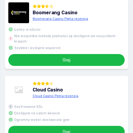
Boomerang Casino
Boomerang Casino Pełna recenzja
Łatwy w użyciu
Nie wszystkie metody płatności są dostępne we wszystkich
krajach
Szybkie i wydajne wsparcie
Graj
Cloud Casino
Cloud Casino Pełna recenzja
Szyfrowanie SSL
Dostępne na całym świecie
Ogromny wybór dostawców gier
Graj