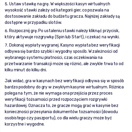
Ustaw stawkę na grę. W większości kasyn wirtualnych
wysokość stawki zależy od kategorii gier, co pozwala na
dostosowanie zakładu do budżetu gracza. Najniżej zakłady są
dostępne w przypadku slotów.
Rozpocznij grę. Po ustaleniu stawki należy kliknąć przycisk,
który aktywuje rozgrywkę (Spin lub Start), i czekać na wyniki.
Dokonaj wypłaty wygranej. Kasyno wypłata bez weryfikacji
odbywa się bardzo szybki i wygodny sposób. W zależności od
wybranego systemu płatności, czas oczekiwania na
przetwarzanie transakcji może się różnić, ale zwykle trwa to od
kilku minut do kilku dni.
Jak widać, gra w kasynach bez weryfikacji odbywa się w sposób
bardzo podobny do gry w zwykłym kasynie wirtualnym. Różnica
polega na tym, że nie wymaga ona przejścia przez proces
weryfikacji tożsamości przed rozpoczęciem rozgrywki
hazardowej. Oznacza to, że gracze mogą grać w kasynie bez
konieczności przesyłania dokumentów tożsamości (dowodu
osobistego czy paszportu), co dla wielu graczy może być
korzystne i wygodne.