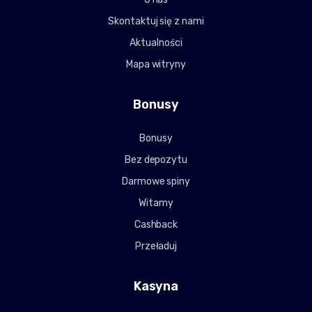
Skontaktuj się z nami
Aktualności
Mapa witryny
Bonusy
Bonusy
Bez depozytu
Darmowe spiny
Witamy
Cashback
Przeładuj
Kasyna