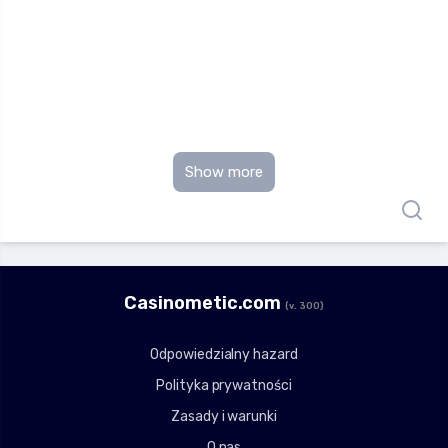
Show more
Сasinometic.com
(v. 300)
Odpowiedzialny hazard
Polityka prywatności
Zasady i warunki
O nas