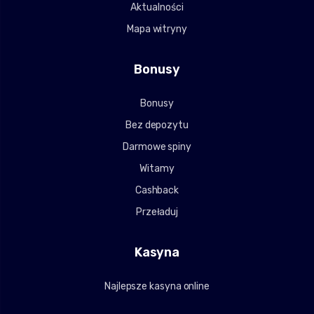
Aktualności
Mapa witryny
Bonusy
Bonusy
Bez depozytu
Darmowe spiny
Witamy
Cashback
Przeładuj
Kasyna
Najlepsze kasyna online