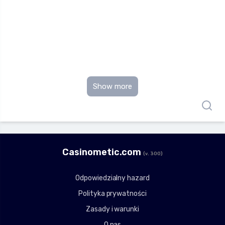
Show more
Сasinometic.com
(v. 300)
Odpowiedzialny hazard
Polityka prywatności
Zasady i warunki
O nas