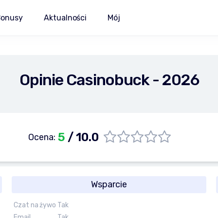
onusy
Aktualności
Mój
Opinie Casinobuck - 2026
5
/ 10.0
Ocena:
Wsparcie
Czat na żywo
Tak
Email
Tak