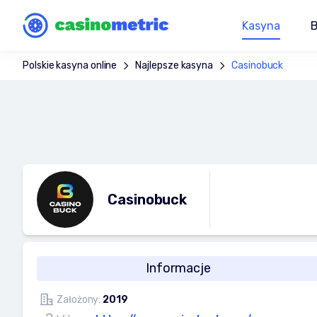
Kasyna
B
Polskie kasyna online
Najlepsze kasyna
Casinobuck
Casinobuck
Informacje
Założony:
2019