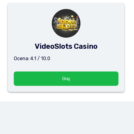
VideoSlots Casino
Ocena:
4.1 / 10.0
Graj