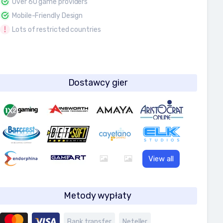
Over 60 game providers
Mobile-Friendly Design
Lots of restricted countries
Dostawcy gier
View all
Metody wypłaty
Bank transfer
Neteller