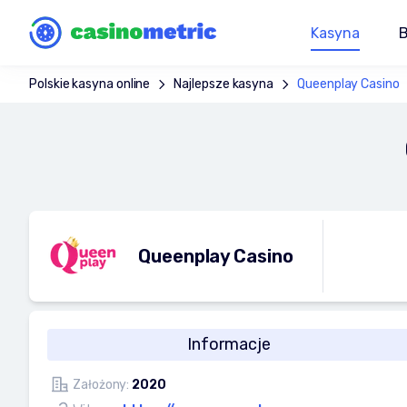
Kasyna
B
Polskie kasyna online
Najlepsze kasyna
Queenplay Casino
Queenplay Casino
Informacje
Założony:
2020