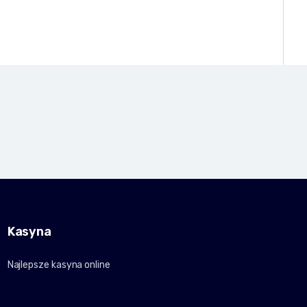
Kasyna
Najlepsze kasyna online