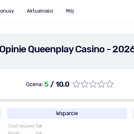
onusy
Aktualności
Mój
Opinie Queenplay Casino - 202
5
/ 10.0
Ocena:
Wsparcie
Czat na żywo
Tak
Email
Tak