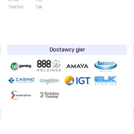
Telefon
Tak
Dostawcy gier