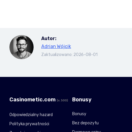
Autor:
Adrian Wójcik
Zaktualizowano: 2026-08-01
Сasinometic.com
Bonusy
(v. 300)
Bonusy
Odpowiedzialny hazard
Bez depozytu
Polityka prywatności