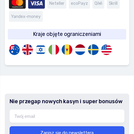
Neteller
ecoPayz
QiWi
Skrill
Yandex-money
Kraje objęte ograniczeniami
Nie przegap nowych kasyn i super bonusów
Zapisz się do newslettera