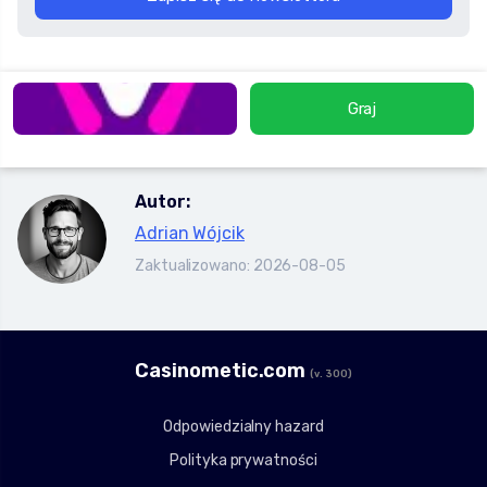
Graj
Autor:
Adrian Wójcik
Zaktualizowano: 2026-08-05
Сasinometic.com
(v. 300)
Odpowiedzialny hazard
Polityka prywatności