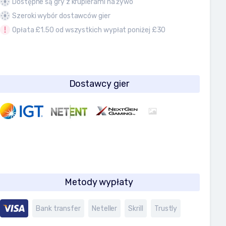
Dostępne są gry z krupierami na żywo
Szeroki wybór dostawców gier
Opłata £1.50 od wszystkich wypłat poniżej £30
Dostawcy gier
Metody wypłaty
Bank transfer
Neteller
Skrill
Trustly