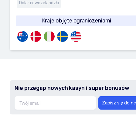
Dolar nowozelandzki
Kraje objęte ograniczeniami
Nie przegap nowych kasyn i super bonusów
Zapisz się do n