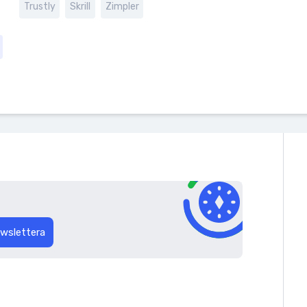
Trustly
Skrill
Zimpler
ewslettera