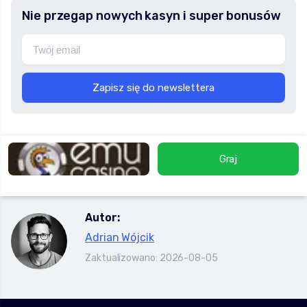
Nie przegap nowych kasyn i super bonusów
Zapisz się do newslettera
Graj
Autor:
Adrian Wójcik
Zaktualizowano: 2026-08-05