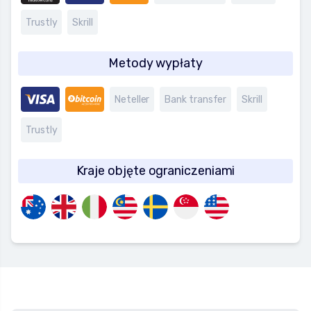
Trustly
Skrill
Metody wypłaty
Neteller
Bank transfer
Skrill
Trustly
Kraje objęte ograniczeniami