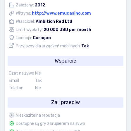
Założony:
2012
Witryna:
http://www.emucasino.com
Właściciel:
Ambition Red Ltd
Limit wypłaty:
20 000 USD per month
Licencja:
Curaçao
Przyjazny dla urządzeń mobilnych:
Tak
Wsparcie
Czat na żywo
Nie
Email
Tak
Telefon
Nie
Za i przeciw
Nieskazitelna reputacja
Dostępne są gry z krupierem na żywo