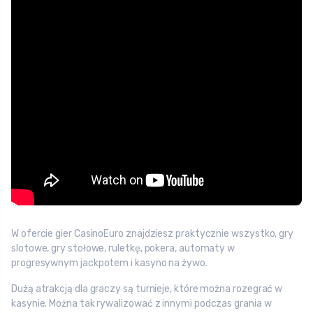
W ofercie gier CasinoEuro znajdziesz praktycznie wszystko, gry
slotowe, gry stołowe, ruletkę, pokera, automaty w
progresywnym jackpotem i kasyno na żywo.
Dużą atrakcją dla graczy są turnieje, które można rozegrać w
kasynie. Można tak rywalizować z innymi podczas grania w