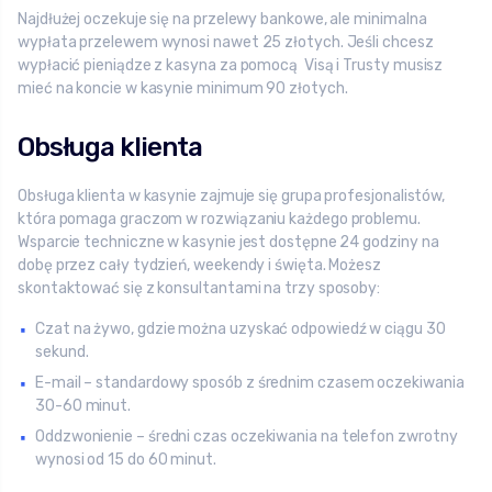
Najdłużej oczekuje się na przelewy bankowe, ale minimalna
wypłata przelewem wynosi nawet 25 złotych. Jeśli chcesz
wypłacić pieniądze z kasyna za pomocą Visą i Trusty musisz
mieć na koncie w kasynie minimum 90 złotych.
Obsługa klienta
Obsługa klienta w kasynie zajmuje się grupa profesjonalistów,
która pomaga graczom w rozwiązaniu każdego problemu.
Wsparcie techniczne w kasynie jest dostępne 24 godziny na
dobę przez cały tydzień, weekendy i święta. Możesz
skontaktować się z konsultantami na trzy sposoby:
Czat na żywo, gdzie można uzyskać odpowiedź w ciągu 30
sekund.
E-mail – standardowy sposób z średnim czasem oczekiwania
30-60 minut.
Oddzwonienie – średni czas oczekiwania na telefon zwrotny
wynosi od 15 do 60 minut.