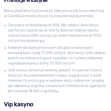
Promocje w kasynie
Bonus powitalny to oczywiście tylko początek, bo po rejestracji
w CasinoEuro możesz liczyć na znacznie więcej promocji.
Zacznijmy od dodatkowych 50%. Aby zdobyć dany bonus
wystarczy zapisać się do oferty, dokonać kolejnej wpłaty,
wybrać bonus 50% i cieszyć się swoim bonusem aż do 1000
złotych na ulubione gry.
Kolejnym dostępnym bonusem dla graczy kasyna jest
karnawał kasy z pulą 75 000 złotych. Wystarczy tylko zbierać
punkty na wybranych grach tygodnia i co tydzień zdobywać
nagrodę pieniężną z sumy 25 000 złotych.
Jeśli chcesz zerwać prawdziwy jackpot, to zawsze możesz
dołączyć do prawdziwej bitwy o kasę i wygraj część z puli 8
milionów. Po prostu graj w wybrane sloty codziennie i uzyskaj
jak najwyższą wygraną w monetach. Codziennie do zgarnięcia
jest w sumie 18 400 zł gotówką.
Vip kasyno