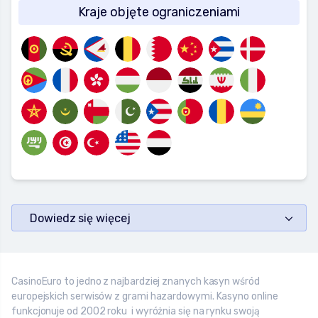
Kraje objęte ograniczeniami
Dowiedz się więcej
⭐ Bonusy w CasinoEuro
⚖️ Vip kasyno
CasinoEuro to jedno z najbardziej znanych kasyn wśród
⭐ Gry in CasinoEuro
europejskich serwisów z grami hazardowymi. Kasyno online
funkcjonuje od 2002 roku i wyróżnia się na rynku swoją
🛡️ Sloty