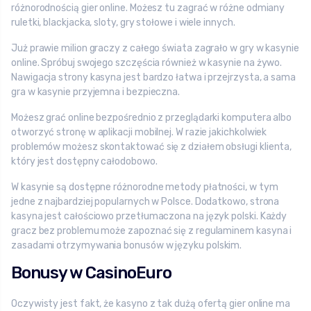
różnorodnością gier online. Możesz tu zagrać w różne odmiany
🤑 Kasyno na żywo
ruletki, blackjacka, sloty, gry stołowe i wiele innych.
🛡️ Wersja mobilna CasinoEuro
Już prawie milion graczy z całego świata zagrało w gry w kasynie
⚖️ Metody płatności w kasynie
online. Spróbuj swojego szczęścia również w kasynie na żywo.
Nawigacja strony kasyna jest bardzo łatwa i przejrzysta, a sama
🎁 Obsługa klienta
gra w kasynie przyjemna i bezpieczna.
🎁 Licencje i bezpieczeństwo
Możesz grać online bezpośrednio z przeglądarki komputera albo
🎁 FAQ
otworzyć stronę w aplikacji mobilnej. W razie jakichkolwiek
Pokaż więcej
problemów możesz skontaktować się z działem obsługi klienta,
który jest dostępny całodobowo.
W kasynie są dostępne różnorodne metody płatności, w tym
jedne z najbardziej popularnych w Polsce. Dodatkowo, strona
kasyna jest całościowo przetłumaczona na język polski. Każdy
gracz bez problemu może zapoznać się z regulaminem kasyna i
zasadami otrzymywania bonusów w języku polskim.
Bonusy w CasinoEuro
Oczywisty jest fakt, że kasyno z tak dużą ofertą gier online ma