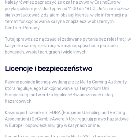
Należy również zaznaczyć że czat na żywo w CasinoEuro w
języku polskim jest dostępny od 11:00 do 18:00. Jeśli nie możesz
się skontaktować z działem obsługi klienta, wiele informacji na
temat funkcjonowania kasyna znajdziesz w obszernym
Centrum Pomocy.
Tutaj sprawdzisz najczęściej zadawane pytania bez rejestracji w
kasynie o samej rejestracji w kasynie, sposobach płatności,
bonusach, wypłatach, grach i wiele innych.
Licencje i bezpieczeństwo
Kasyno posiada licencję wydaną przez Malta Gaming Authority,
która reguluje jego funkcjonowanie na terytorium Unii
Europejskiej i potwierdza legalność świadczonych usług
hazardowych.
Kasyno jest członkiem EGBA (European Gambling and Betting
Association) i BeGambleAware, które regulują prawo hazardowe
w Europe i odpowiedzialną grę w kasynach online.
Ponadto kasyno korzysta z certyfikatu SSL, który chroni