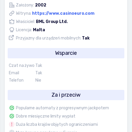
Założony:
2002
Witryna:
https://www.casinoeuro.com
Właściciel:
BML Group Ltd.
Licencja:
Malta
Przyjazny dla urządzeń mobilnych:
Tak
Wsparcie
Czat na żywo
Tak
Email
Tak
Telefon
Nie
Za i przeciw
Popularne automaty z progresywnym jackpotem
Dobre miesięczne limity wypłat
Duża liczba krajów objętych ograniczeniami