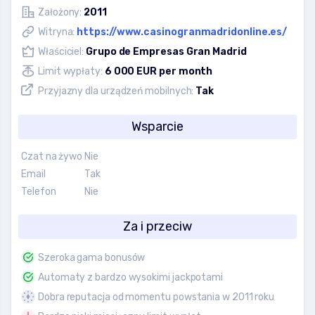
Założony:
2011
Witryna:
https://www.casinogranmadridonline.es/
Właściciel:
Grupo de Empresas Gran Madrid
Limit wypłaty:
6 000 EUR per month
Przyjazny dla urządzeń mobilnych:
Tak
Wsparcie
Czat na żywo
Nie
Email
Tak
Telefon
Nie
Za i przeciw
Szeroka gama bonusów
Automaty z bardzo wysokimi jackpotami
Dobra reputacja od momentu powstania w 2011 roku