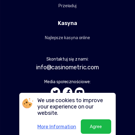
Przeładuj
Kasyna
Najlepsze kasyna online
Skontaktuj się z nami:
info@casinometric.com
Media społecznościowe:
We use cookies to improve
your experience on our
website.
More Information
Agree
TM