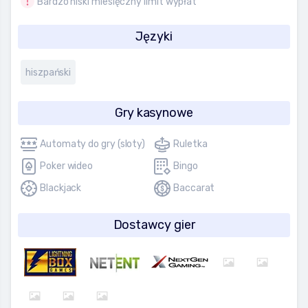
Bardzo niski miesięczny limit wypłat
Języki
hiszpański
Gry kasynowe
Automaty do gry (sloty)
Ruletka
Poker wideo
Bingo
Blackjack
Baccarat
Dostawcy gier