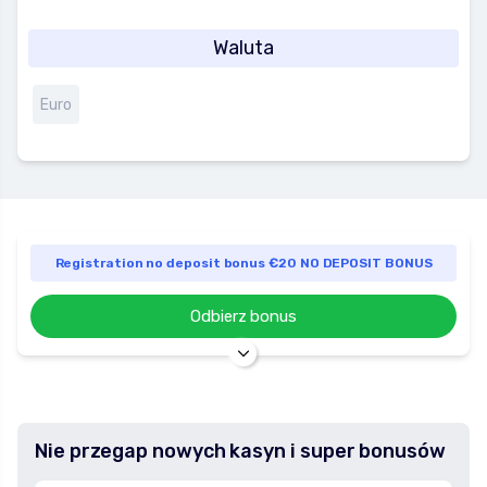
Waluta
Euro
Registration no deposit bonus €20 NO DEPOSIT BONUS
Odbierz bonus
Nie przegap nowych kasyn i super bonusów