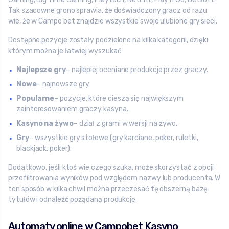
Tak szacowne grono sprawia, że doświadczony gracz od razu
wie, że w Campo bet znajdzie wszystkie swoje ulubione gry sieci.
Dostępne pozycje zostały podzielone na kilka kategorii, dzięki
którym można je łatwiej wyszukać:
Najlepsze gry
– najlepiej oceniane produkcje przez graczy.
Nowe
– najnowsze gry.
Popularne
– pozycje, które cieszą się największym
zainteresowaniem graczy kasyna.
Kasyno na żywo
– dział z grami w wersji na żywo.
Gry
– wszystkie gry stołowe (gry karciane, poker, ruletki,
blackjack, poker).
Dodatkowo, jeśli ktoś wie czego szuka, może skorzystać z opcji
przefiltrowania wyników pod względem nazwy lub producenta. W
ten sposób w kilka chwil można przeczesać tę obszerną bazę
tytułów i odnaleźć pożądaną produkcję.
Automaty online w Campobet Kasyno