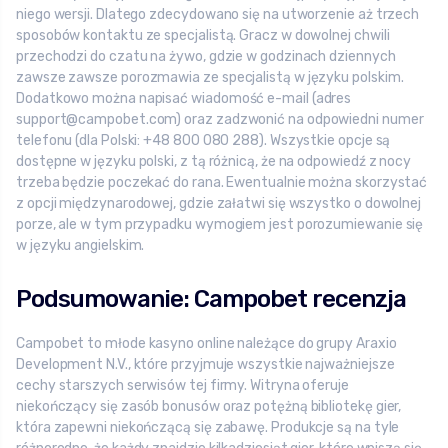
niego wersji. Dlatego zdecydowano się na utworzenie aż trzech
sposobów kontaktu ze specjalistą. Gracz w dowolnej chwili
przechodzi do czatu na żywo, gdzie w godzinach dziennych
zawsze zawsze porozmawia ze specjalistą w języku polskim.
Dodatkowo można napisać wiadomość e-mail (adres
support@campobet.com
) oraz zadzwonić na odpowiedni numer
telefonu (dla Polski: +48 800 080 288). Wszystkie opcje są
dostępne w języku polski, z tą różnicą, że na odpowiedź z nocy
trzeba będzie poczekać do rana. Ewentualnie można skorzystać
z opcji międzynarodowej, gdzie załatwi się wszystko o dowolnej
porze, ale w tym przypadku wymogiem jest porozumiewanie się
w języku angielskim.
Podsumowanie: Campobet recenzja
Campobet to młode kasyno online należące do grupy Araxio
Development N.V., które przyjmuje wszystkie najważniejsze
cechy starszych serwisów tej firmy. Witryna oferuje
niekończący się zasób bonusów oraz potężną bibliotekę gier,
która zapewni niekończącą się zabawę. Produkcje są na tyle