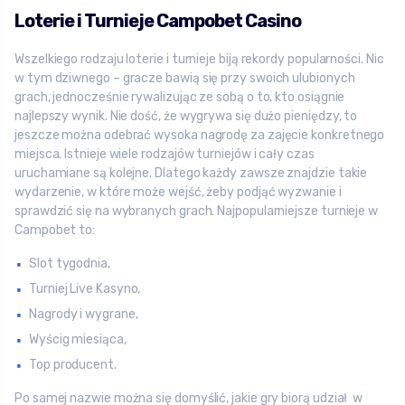
Loterie i Turnieje Campobet Casino
Wszelkiego rodzaju loterie i turnieje biją rekordy popularności. Nic
w tym dziwnego – gracze bawią się przy swoich ulubionych
grach, jednocześnie rywalizując ze sobą o to, kto osiągnie
najlepszy wynik. Nie dość, że wygrywa się dużo pieniędzy, to
jeszcze można odebrać wysoka nagrodę za zajęcie konkretnego
miejsca. Istnieje wiele rodzajów turniejów i cały czas
uruchamiane są kolejne. Dlatego każdy zawsze znajdzie takie
wydarzenie, w które może wejść, żeby podjąć wyzwanie i
sprawdzić się na wybranych grach. Najpopularniejsze turnieje w
Campobet to:
Slot tygodnia,
Turniej Live Kasyno,
Nagrody i wygrane,
Wyścig miesiąca,
Top producent.
Po samej nazwie można się domyślić, jakie gry biorą udział w