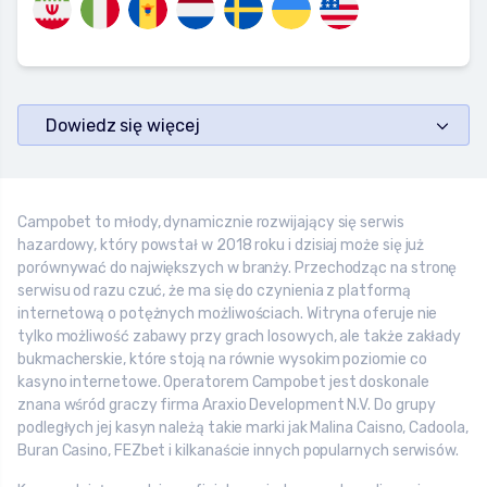
Dowiedz się więcej
💸 Jak założyć konto w Campobet Casino?
🎰 Bonusy i promocje Campobet Casino
Campobet to młody, dynamicznie rozwijający się serwis
⭐ Gry hazardowe w Campo bet Casino
hazardowy, który powstał w 2018 roku i dzisiaj może się już
porównywać do największych w branży. Przechodząc na stronę
⭐ Bankowość w Casino Campobet
serwisu od razu czuć, że ma się do czynienia z platformą
🤑 Obsługa klienta
internetową o potężnych możliwościach. Witryna oferuje nie
tylko możliwość zabawy przy grach losowych, ale także zakłady
⚖️ Podsumowanie: Campobet recenzja
bukmacherskie, które stoją na równie wysokim poziomie co
kasyno internetowe. Operatorem Campobet jest doskonale
znana wśród graczy firma Araxio Development N.V. Do grupy
podległych jej kasyn należą takie marki jak Malina Caisno, Cadoola,
Buran Casino, FEZbet i kilkanaście innych popularnych serwisów.