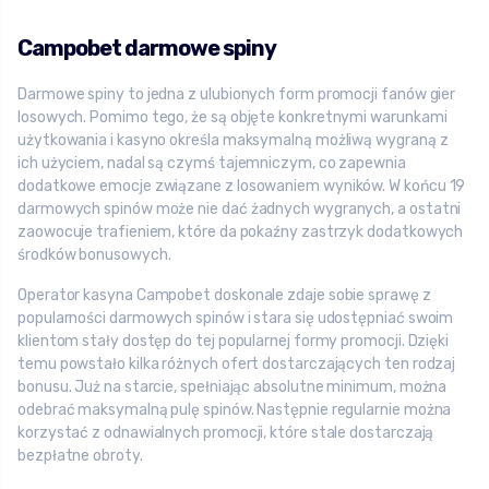
Campobet darmowe spiny
Darmowe spiny to jedna z ulubionych form promocji fanów gier
losowych. Pomimo tego, że są objęte konkretnymi warunkami
użytkowania i kasyno określa maksymalną możliwą wygraną z
ich użyciem, nadal są czymś tajemniczym, co zapewnia
dodatkowe emocje związane z losowaniem wyników. W końcu 19
darmowych spinów może nie dać żadnych wygranych, a ostatni
zaowocuje trafieniem, które da pokaźny zastrzyk dodatkowych
środków bonusowych.
Operator kasyna Campobet doskonale zdaje sobie sprawę z
popularności darmowych spinów i stara się udostępniać swoim
klientom stały dostęp do tej popularnej formy promocji. Dzięki
temu powstało kilka różnych ofert dostarczających ten rodzaj
bonusu. Już na starcie, spełniając absolutne minimum, można
odebrać maksymalną pulę spinów. Następnie regularnie można
korzystać z odnawialnych promocji, które stale dostarczają
bezpłatne obroty.