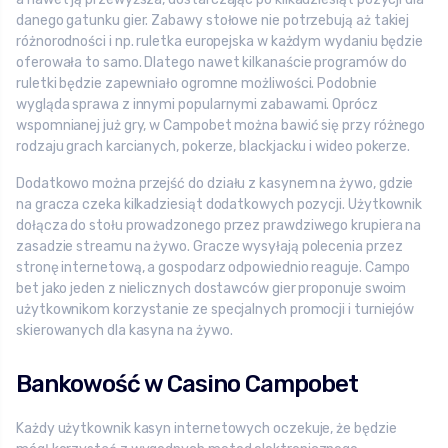
danego gatunku gier. Zabawy stołowe nie potrzebują aż takiej
różnorodności i np. ruletka europejska w każdym wydaniu będzie
oferowała to samo. Dlatego nawet kilkanaście programów do
ruletki będzie zapewniało ogromne możliwości. Podobnie
wygląda sprawa z innymi popularnymi zabawami. Oprócz
wspomnianej już gry, w Campobet można bawić się przy różnego
rodzaju grach karcianych, pokerze, blackjacku i wideo pokerze.
Dodatkowo można przejść do działu z kasynem na żywo, gdzie
na gracza czeka kilkadziesiąt dodatkowych pozycji. Użytkownik
dołącza do stołu prowadzonego przez prawdziwego krupiera na
zasadzie streamu na żywo. Gracze wysyłają polecenia przez
stronę internetową, a gospodarz odpowiednio reaguje. Campo
bet jako jeden z nielicznych dostawców gier proponuje swoim
użytkownikom korzystanie ze specjalnych promocji i turniejów
skierowanych dla kasyna na żywo.
Bankowość w Casino Campobet
Każdy użytkownik kasyn internetowych oczekuje, że będzie