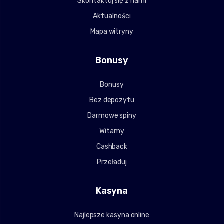
Skontaktuj się z nami
Aktualności
Mapa witryny
Bonusy
Bonusy
Bez depozytu
Darmowe spiny
Witamy
Cashback
Przeładuj
Kasyna
Najlepsze kasyna online