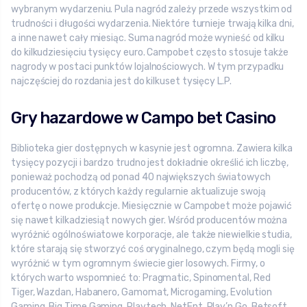
wybranym wydarzeniu. Pula nagród zależy przede wszystkim od
trudności i długości wydarzenia. Niektóre turnieje trwają kilka dni,
a inne nawet cały miesiąc. Suma nagród może wynieść od kilku
do kilkudziesięciu tysięcy euro. Campobet często stosuje także
nagrody w postaci punktów lojalnościowych. W tym przypadku
najczęściej do rozdania jest do kilkuset tysięcy L.P.
Gry hazardowe w Campo bet Casino
Biblioteka gier dostępnych w kasynie jest ogromna. Zawiera kilka
tysięcy pozycji i bardzo trudno jest dokładnie określić ich liczbę,
ponieważ pochodzą od ponad 40 największych światowych
producentów, z których każdy regularnie aktualizuje swoją
ofertę o nowe produkcje. Miesięcznie w Campobet może pojawić
się nawet kilkadziesiąt nowych gier. Wśród producentów można
wyróżnić ogólnoświatowe korporacje, ale także niewielkie studia,
które starają się stworzyć coś oryginalnego, czym będą mogli się
wyróżnić w tym ogromnym świecie gier losowych. Firmy, o
których warto wspomnieć to: Pragmatic, Spinomental, Red
Tiger, Wazdan, Habanero, Gamomat, Microgaming, Evolution
Gaming, Big Time Gaming, Playtech, NetEnt, Play’n Go, Betsoft.