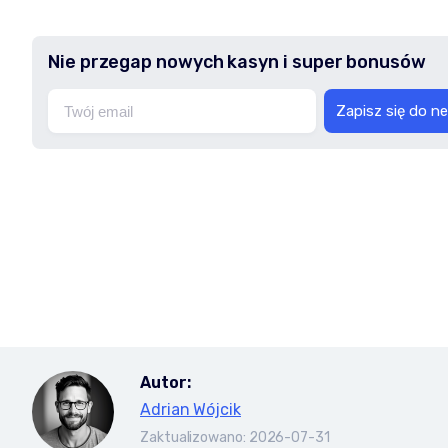
Nie przegap nowych kasyn i super bonusów
Zapisz się do n
Autor:
Adrian Wójcik
Zaktualizowano: 2026-07-31