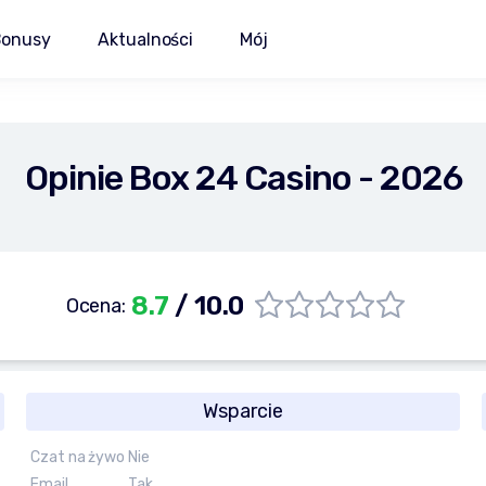
onusy
Aktualności
Mój
Opinie Box 24 Casino - 2026
8.7
/ 10.0
Ocena:
Wsparcie
Czat na żywo
Nie
Email
Tak