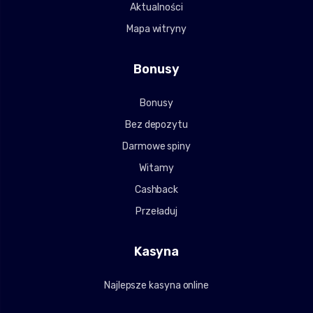
Aktualności
Mapa witryny
Bonusy
Bonusy
Bez depozytu
Darmowe spiny
Witamy
Cashback
Przeładuj
Kasyna
Najlepsze kasyna online