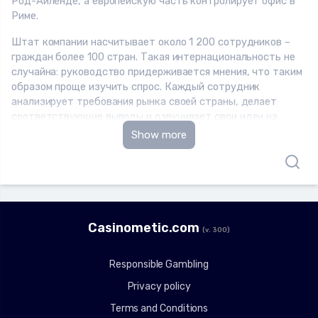
Род-Айленде, а европейскую часть контролирует офис в
Риме.
Штат компании насчитывает около 1 200 сотрудников –
граждан более 100 стран. Такая интернациональность не
случайна: руководство придерживается мнения, что таким
образом проще изучить спрос. Каждый сотрудник
анализирует требования рынка своей страны, делает
соответствующие выводы и озвучивает свои идеи на
общих собраниях.
Show more
Производитель
придерживается грамотной маркетинговой
политики. Каждый работник компании занят своим делом.
Задача генерального директора – стратегическое
планирование, исполнительного директора – разработка
плана развития, заполнение портфолио. За выполненную
Сasinometic.com
работу руководители отчитываются на совете
(v. 300)
директоров.
Responsible Gambling
Акции этого производителя размещены на нью-йоркской
Privacy policy
фондовой бирже. Далеко не каждый разработчик,
работающий в сфере
games
проектов, может
Terms and Conditions