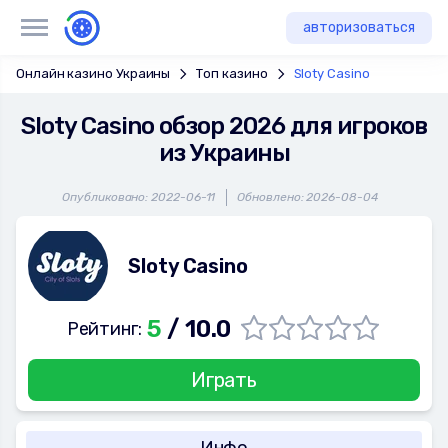
авторизоваться
Онлайн казино Украины
Топ казино
Sloty Casino
Sloty Casino обзор 2026 для игроков
из Украины
Опубликовано: 2022-06-11
Обновлено: 2026-08-04
Sloty Casino
5
/ 10.0
Рейтинг:
Играть