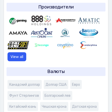
Производители
View all
Валюты
Канадский доллар
Доллар США
Евро
Фунт Стерлингов
Болгарский лев
Китайский юань
Чешская крона
Датская крона