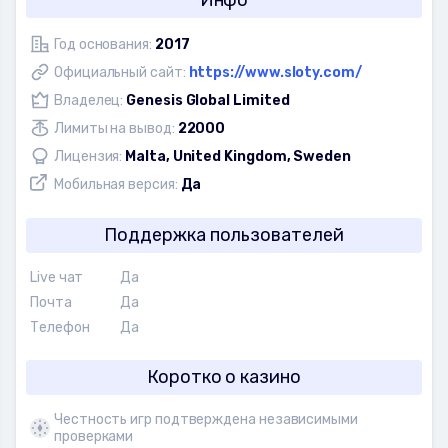
Инфо
Год основания:
2017
Официальный сайт:
https://www.sloty.com/
Владелец:
Genesis Global Limited
Лимиты на вывод:
22000
Лицензия:
Malta, United Kingdom, Sweden
Мобильная версия:
Да
Поддержка пользователей
Live чат
Да
Почта
Да
Телефон
Да
Коротко о казино
Честность игр подтверждена независимыми
проверками