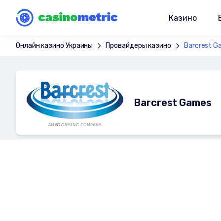
Казино
Онлайн казино Украины
Провайдеры казино
Barcrest G
Barcrest Games