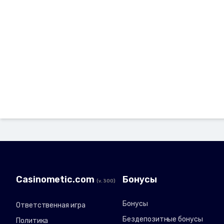
Сasinometic.com
Бонусы
(v. 300)
Бонусы
Ответственная игра
Бездепозитные бонусы
Политика