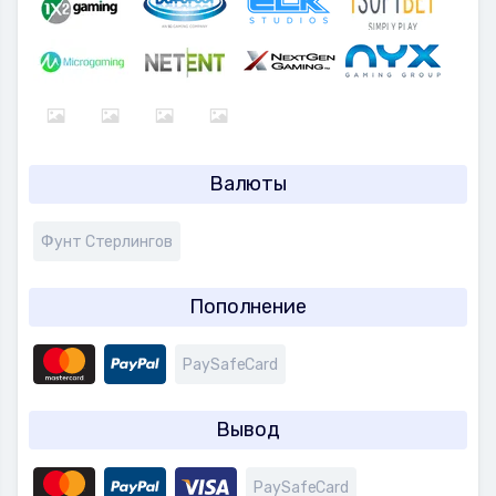
Валюты
Фунт Стерлингов
Пополнение
PaySafeCard
Вывод
PaySafeCard