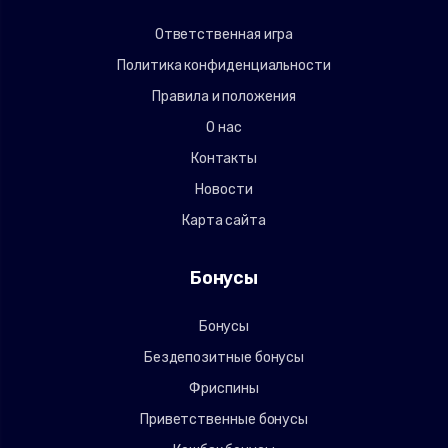
Ответственная игра
Политика конфиденциальности
Правила и положения
О нас
Контакты
Новости
Карта сайта
Бонусы
Бонусы
Бездепозитные бонусы
Фриспины
Приветственные бонусы