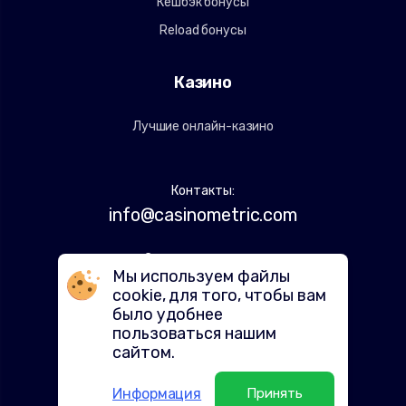
Кешбэк бонусы
Reload бонусы
Казино
Лучшие онлайн-казино
Контакты:
info@casinometric.com
Социальные медиа:
Мы используем файлы
cookie, для того, чтобы вам
было удобнее
пользоваться нашим
сайтом.
Информация
Принять