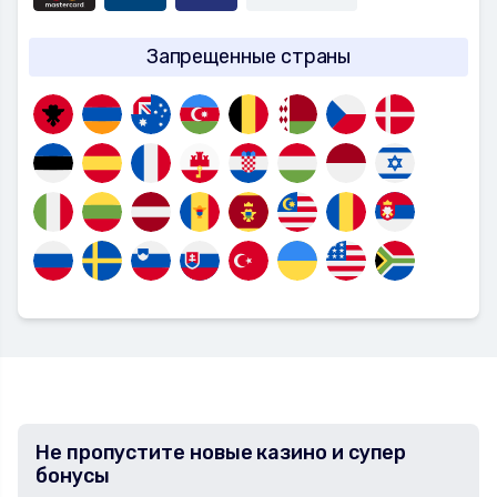
Запрещенные страны
Не пропустите новые казино и супер
бонусы