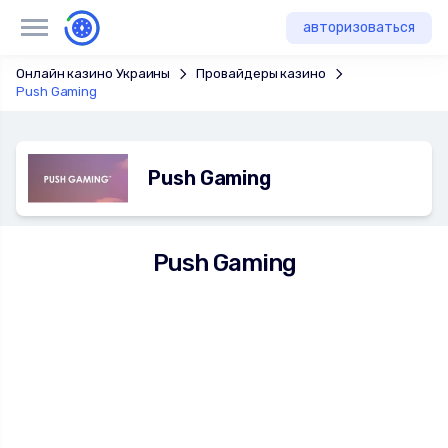
авторизоваться
Онлайн казино Украины
Провайдеры казино
Push Gaming
Push Gaming
Push Gaming