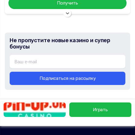
Получить
Не пропустите новые казино и супер
бонусы
Подписаться на рассылку
Играть