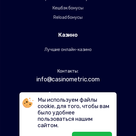
Кешбэк бонусы
Reload бонусы
Казино
Лучшие онлайн-казино
Контакты:
info@casinometric.com
Социальные медиа:
Мы используем файлы
cookie, для того, чтобы вам
было удобнее
пользоваться нашим
сайтом.