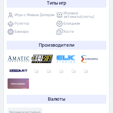
Типы игр
Игровые
Игры с Живым Дилером
автоматы(слоты)
Рулетка
Блэкджек
Баккара
Кости
Производители
Валюты
Украинская гривна