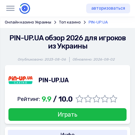
авторизоваться
Онлайн казино Украины
Топ казино
PIN-UP.UA
PIN-UP.UA обзор 2026 для игроков
из Украины
Опубликовано: 2023-08-06
Обновлено: 2026-08-02
PIN-UP.UA
9.9
/ 10.0
Рейтинг:
Играть