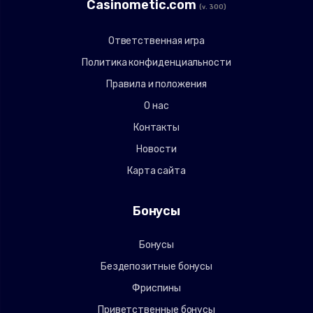
Сasinometic.com
(v. 300)
Ответственная игра
Политика конфиденциальности
Правила и положения
О нас
Контакты
Новости
Карта сайта
Бонусы
Бонусы
Бездепозитные бонусы
Фриспины
Приветственные бонусы