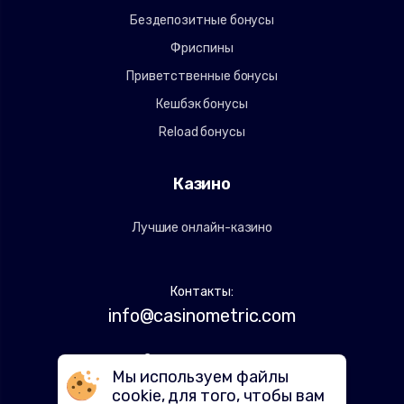
Бездепозитные бонусы
Фриспины
Приветственные бонусы
Кешбэк бонусы
Reload бонусы
Казино
Лучшие онлайн-казино
Контакты:
info@casinometric.com
Социальные медиа:
Мы используем файлы
cookie, для того, чтобы вам