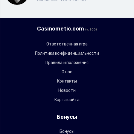
Сasinometic.com
(v. 300)
Ответственная игра
Политика конфиденциальности
Правила и положения
О нас
Контакты
Новости
Карта сайта
Бонусы
Бонусы