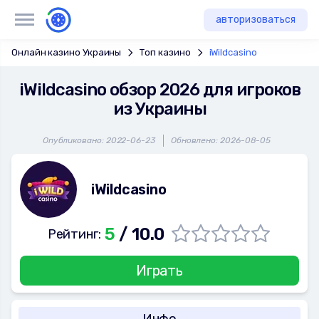
авторизоваться
Онлайн казино Украины
Топ казино
iWildcasino
iWildcasino обзор 2026 для игроков
из Украины
Опубликовано: 2022-06-23
Обновлено: 2026-08-05
iWildcasino
5
/ 10.0
Рейтинг:
Играть