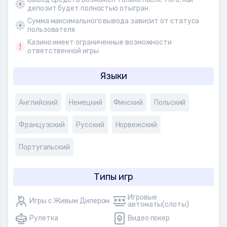
депозит будет полностью отыгран
Сумма максимального вывода зависит от статуса
пользователя
Казино имеет ограниченные возможности
ответственной игры
Языки
Английский
Немецкий
Финский
Польский
Французский
Русский
Норвежский
Португальский
Типы игр
Игровые
Игры с Живым Дилером
автоматы(слоты)
Рулетка
Видео покер