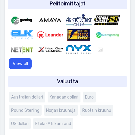
Pelitoimittajat
View all
Valuutta
Australian dollari
Kanadan dollari
Euro
Pound Sterling
Norjan kruunuja
Ruotsin kruunu
US dollari
Etelä-Afrikan rand