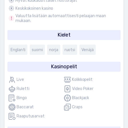
Hyvät kuukausittaiset nostorajat
Keskikokoinen kasino
Valuutta lisätään automaattisesti pelaajan maan
mukaan.
Kielet
Englanti
suomi
norja
ruotsi
Venäjä
Kasinopelit
Live
Kolikkopelit
Ruletti
Video Poker
Bingo
Blackjack
Baccarat
Craps
Raaputusarvat