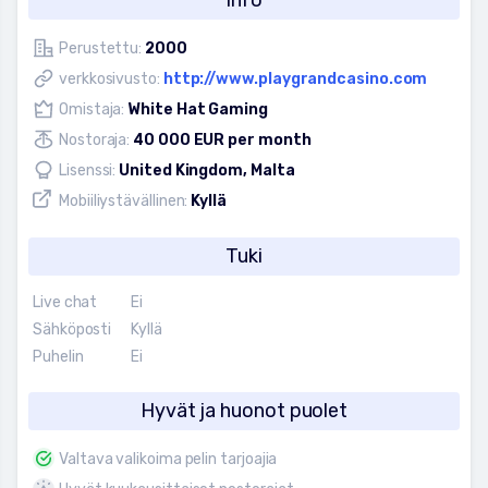
Info
Perustettu:
2000
verkkosivusto:
http://www.playgrandcasino.com
Omistaja:
White Hat Gaming
Nostoraja:
40 000 EUR per month
Lisenssi:
United Kingdom, Malta
Mobiiliystävällinen:
Kyllä
Tuki
Live chat
Ei
Sähköposti
Kyllä
Puhelin
Ei
Hyvät ja huonot puolet
Valtava valikoima pelin tarjoajia