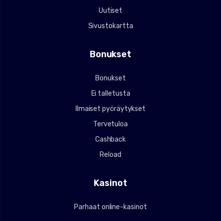
Uutiset
Sivustokartta
Bonukset
Bonukset
Ei talletusta
Ilmaiset pyöräytykset
Tervetuloa
Cashback
Reload
Kasinot
Parhaat online-kasinot