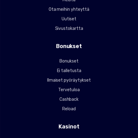
Ota meihin yhteyttä
Uutiset
Sivustokartta
Bonukset
Bonukset
Ei talletusta
Ilmaiset pyöräytykset
Tervetuloa
Cashback
Reload
Kasinot