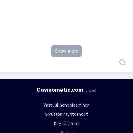
Show more
Сasinometic.com
(v. 300)
Vastuullinen pelaaminen
Sivuston käyttöehdot
Käyttöehdot
Meistä