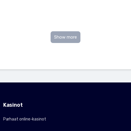
Show more
Kasinot
Parhaat online-kasinot