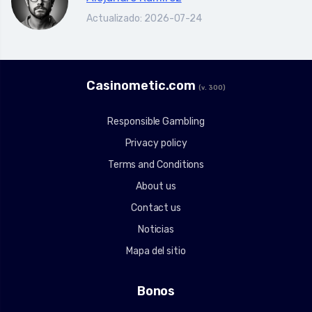
Actualizado: 2026-07-24
Сasinometic.com
(v. 300)
Responsible Gambling
Privacy policy
Terms and Conditions
About us
Contact us
Noticias
Mapa del sitio
Bonos