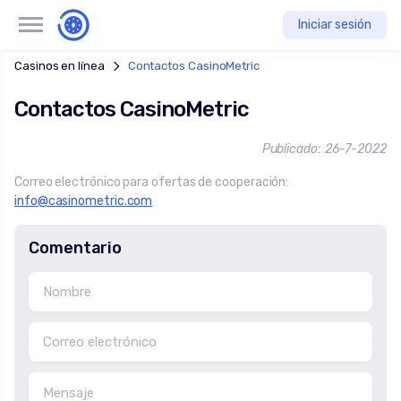
Iniciar sesión
Casinos en línea
Contactos CasinoMetric
Contactos CasinoMetric
Publicado: 26-7-2022
Correo electrónico para ofertas de cooperación:
info@casinometric.com
Comentario