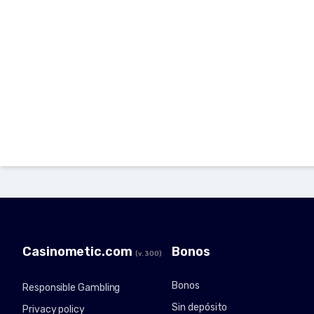
Сasinometic.com
Bonos
(v. 300)
Bonos
Responsible Gambling
Sin depósito
Privacy policy