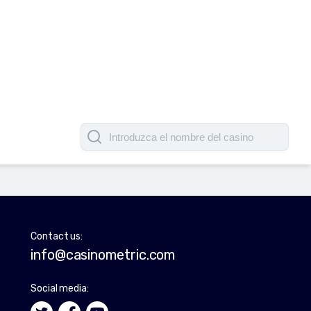
Contact us:
info@casinometric.com
Social media: