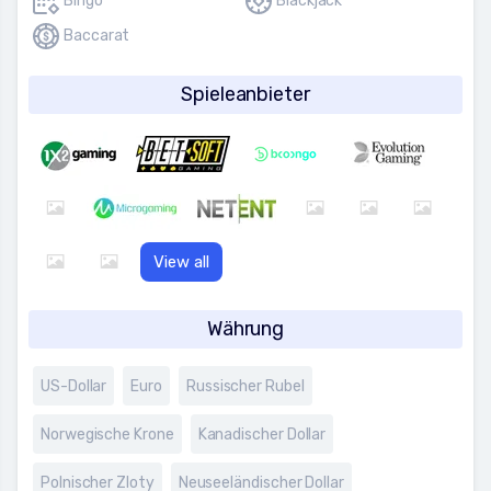
Bingo
Blackjack
Baccarat
Spieleanbieter
View all
Währung
US-Dollar
Euro
Russischer Rubel
Norwegische Krone
Kanadischer Dollar
Polnischer Zloty
Neuseeländischer Dollar