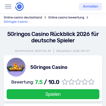
Anmelden
Online casino deutschland
Online casino bewertung
5Gringos Casino
5Gringos Casino Rückblick 2026 für
deutsche Spieler
Veröffentlicht: 2021-06-30
Aktualisiert: 2026-08-07
5Gringos Casino
7.5
/ 10.0
Bewertung:
Spielen