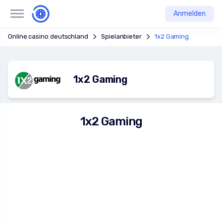
Anmelden
Online casino deutschland
Spielanbieter
1x2 Gaming
1x2 Gaming
1x2 Gaming