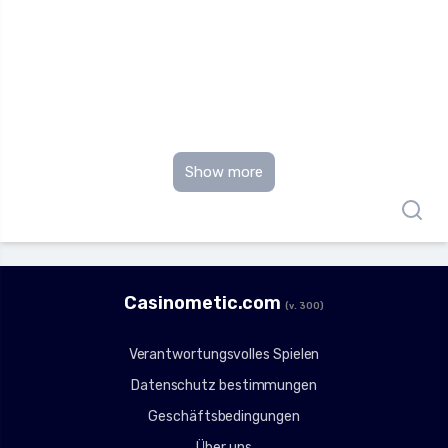
Show more
Сasinometic.com
(v. 300)
Verantwortungsvolles Spielen
Datenschutz bestimmungen
Geschäftsbedingungen
Über uns