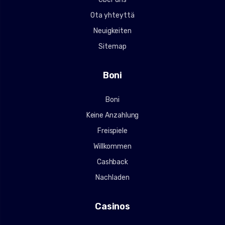
Ota yhteyttä
Neuigkeiten
Sitemap
Boni
Boni
Keine Anzahlung
Freispiele
Willkommen
Cashback
Nachladen
Casinos