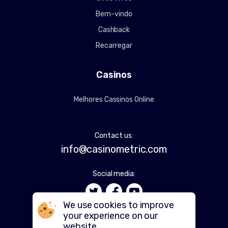
Bem-vindo
Cashback
Recarregar
Casinos
Melhores Cassinos Online
Contact us:
info@casinometric.com
Social media:
We use cookies to improve
your experience on our
website.