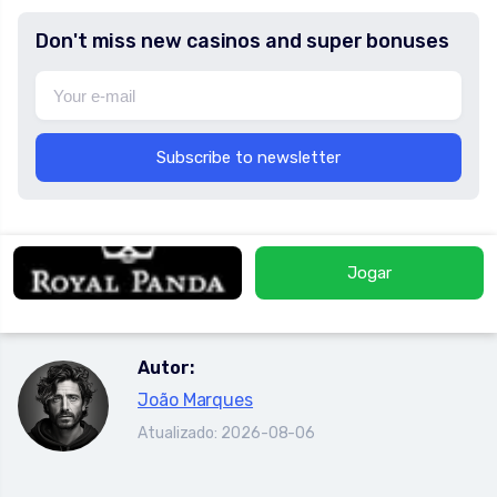
Don't miss new casinos and super bonuses
Subscribe to newsletter
Jogar
Autor:
João Marques
Atualizado: 2026-08-06