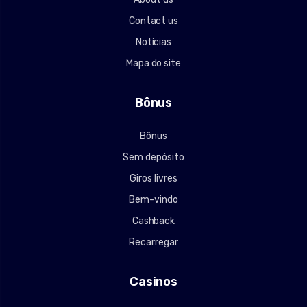
Contact us
Notícias
Mapa do site
Bônus
Bônus
Sem depósito
Giros livres
Bem-vindo
Cashback
Recarregar
Casinos