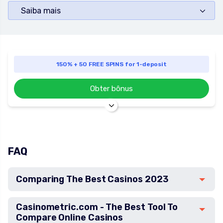
Saiba mais
150% + 50 FREE SPINS for 1-deposit
Obter bônus
FAQ
Comparing The Best Casinos 2023
Casinometric.com - The Best Tool To
Compare Online Casinos