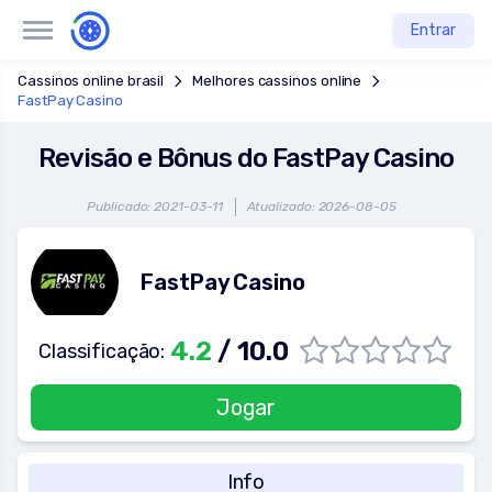
Entrar
Cassinos online brasil
Melhores cassinos online
FastPay Casino
Revisão e Bônus do FastPay Casino
Publicado: 2021-03-11
Atualizado: 2026-08-05
FastPay Casino
4.2
/ 10.0
Classificação:
Jogar
Info