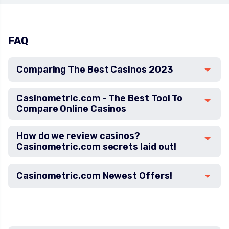
FAQ
Comparing The Best Casinos 2023
Casinometric.com - The Best Tool To
Compare Online Casinos
How do we review casinos?
Casinometric.com secrets laid out!
Casinometric.com Newest Offers!