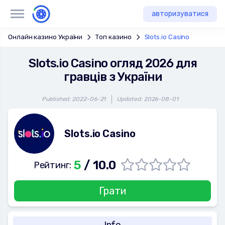
авторизуватися
Онлайн казино України
Топ казино
Slots.io Casino
Slots.io Casino огляд 2026 для
гравців з України
Published: 2022-06-21
Updated: 2026-08-01
Slots.io Casino
5
/ 10.0
Рейтинг:
Грати