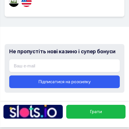
Не пропустіть нові казино і супер бонуси
Підписатися на розсилку
Грати