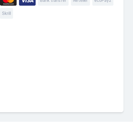
Bank transfer
Neteller
ecoPayz
Skrill