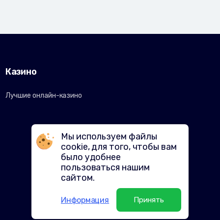
Казино
Лучшие онлайн-казино
Мы используем файлы
cookie, для того, чтобы вам
было удобнее
пользоваться нашим
сайтом.
Информация
Принять
TM
2018-2026 © CasinoMetric