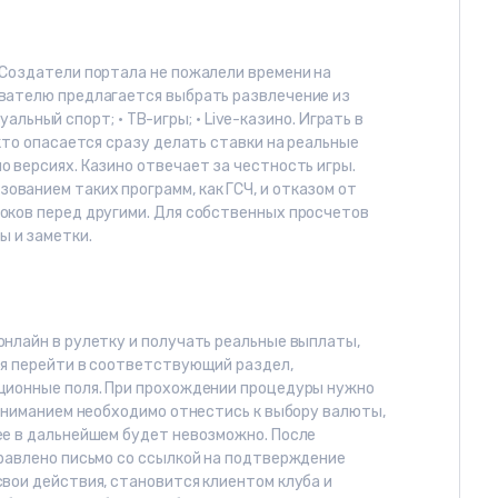
 Создатели портала не пожалели времени на
ователю предлагается выбрать развлечение из
туальный спорт; • ТВ-игры; • Live-казино. Играть в
 кто опасается сразу делать ставки на реальные
 версиях. Казино отвечает за честность игры.
ванием таких программ, как ГСЧ, и отказом от
оков перед другими. Для собственных просчетов
 и заметки.
онлайн в рулетку и получать реальные выплаты,
ся перейти в соответствующий раздел,
ационные поля. При прохождении процедуры нужно
 вниманием необходимо отнестись к выбору валюты,
ее в дальнейшем будет невозможно. После
правлено письмо со ссылкой на подтверждение
вои действия, становится клиентом клуба и