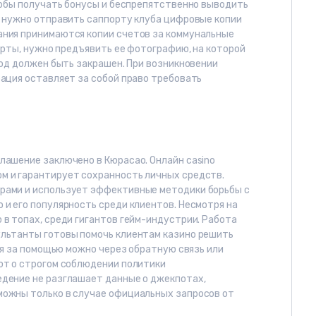
тобы получать бонусы и беспрепятственно выводить
о нужно отправить саппорту клуба цифровые копии
ния принимаются копии счетов за коммунальные
арты, нужно предъявить ее фотографию, на которой
код должен быть закрашен. При возникновении
ация оставляет за собой право требовать
лашение заключено в Кюрасао. Онлайн casino
м и гарантирует сохранность личных средств.
рами и использует эффективные методики борьбы с
и его популярность среди клиентов. Несмотря на
в топах, среди гигантов гейм-индустрии. Работа
льтанты готовы помочь клиентам казино решить
ся за помощью можно через обратную связь или
ют о строгом соблюдении политики
дение не разглашает данные о джекпотах,
ожны только в случае официальных запросов от