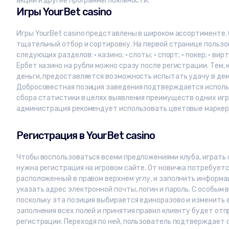
акции и другие программы лояльности.
Игры YourBet casino
Игры YourBet casino представлены в широком ассортименте.
тщательный отбор и сортировку. На первой странице польз
следующих разделов: • казино; • слоты; • спорт; • покер; • вир
Ербет казино на рубли можно сразу после регистрации. Тем,
деньги, предоставляется возможность испытать удачу в демо
Добросовестная позиция заведения подтверждается использо
сбора статистики в целях выявления преимуществ одних игр
администрация рекомендует использовать цветовые маркеры
Регистрация в YourBet casino
Чтобы воспользоваться всеми предложениями клуба, играть 
нужна регистрация на игровом сайте. От новичка потребует
расположенный в правом верхнем углу, и заполнить информ
указать адрес электронной почты, логин и пароль. С особым
поскольку эта позиция выбирается единоразово и изменить 
заполнения всех полей и принятия правил клиенту будет от
регистрации. Переходя по ней, пользователь подтверждает с