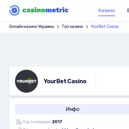
Казино
Онлайн казино Украины
Топ казино
YourBet Casino
YourBet Casino
Инфо
Год основания:
2017