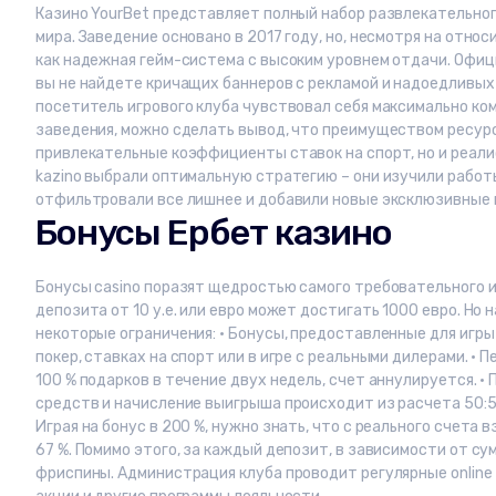
Казино YourBet представляет полный набор развлекательно
мира. Заведение основано в 2017 году, но, несмотря на отно
как надежная гейм-система с высоким уровнем отдачи. Офиц
вы не найдете кричащих баннеров с рекламой и надоедливых
посетитель игрового клуба чувствовал себя максимально ко
заведения, можно сделать вывод, что преимуществом ресурс
привлекательные коэффициенты ставок на спорт, но и реали
kazino выбрали оптимальную стратегию – они изучили работ
отфильтровали все лишнее и добавили новые эксклюзивные 
Бонусы Ербет казино
Бонусы casino поразят щедростью самого требовательного и
депозита от 10 у.е. или евро может достигать 1000 евро. Н
некоторые ограничения: • Бонусы, предоставленные для игры 
покер, ставках на спорт или в игре с реальными дилерами. • 
100 % подарков в течение двух недель, счет аннулируется. •
средств и начисление выигрыша происходит из расчета 50:50
Играя на бонус в 200 %, нужно знать, что с реального счета 
67 %. Помимо этого, за каждый депозит, в зависимости от с
фриспины. Администрация клуба проводит регулярные onlin