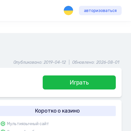
авторизоваться
Опубликовано: 2019-04-12
Обновлено: 2026-08-01
Играть
Коротко о казино
Мультиязычный сайт