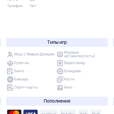
Телефон
Нет
Типы игр
Игровые
Игры с Живым Дилером
автоматы(слоты)
Рулетка
Видео покер
Бинго
Блэкджек
Баккара
Кости
Скретч карты
Кено
Пополнение