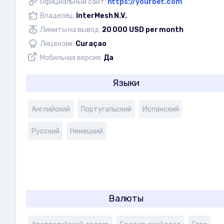
Официальный сайт:
https://yourbet.com
Владелец:
InterMesh N.V.
Лимиты на вывод:
20 000 USD per month
Лицензия:
Curaçao
Мобильная версия:
Да
Языки
Английский
Португальский
Испанский
Русский
Немецкий
Валюты