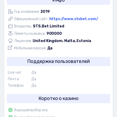
Инфо
Год основания:
2019
Официальный сайт:
https://www.stsbet.com/
Владелец:
STS.Bet Limited
Лимиты на вывод:
900000
Лицензия:
United Kingdom, Malta, Estonia
Мобильная версия:
Да
Поддержка пользователей
Live чат
Да
Почта
Да
Телефон
Да
Коротко о казино
Хороший выбор игр