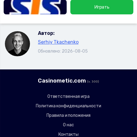
Играть
Автор:
Serhiy Tkachenko
Обновлено: 2026-08-05
Сasinometic.com
(v. 300)
Ответственная игра
Политика конфиденциальности
Правила и положения
О нас
Контакты