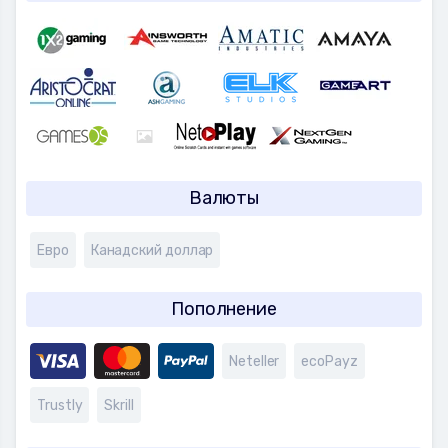
Валюты
Евро
Канадский доллар
Пополнение
Neteller
ecoPayz
Trustly
Skrill