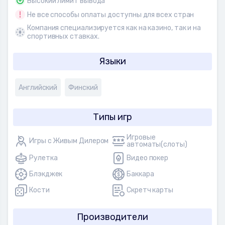
Высокий лимит вывода
Не все способы оплаты доступны для всех стран
Компания специализируется как на казино, так и на
спортивных ставках.
Языки
Английский
Финский
Типы игр
Игровые
Игры с Живым Дилером
автоматы(слоты)
Рулетка
Видео покер
Блэкджек
Баккара
Кости
Скретч карты
Производители