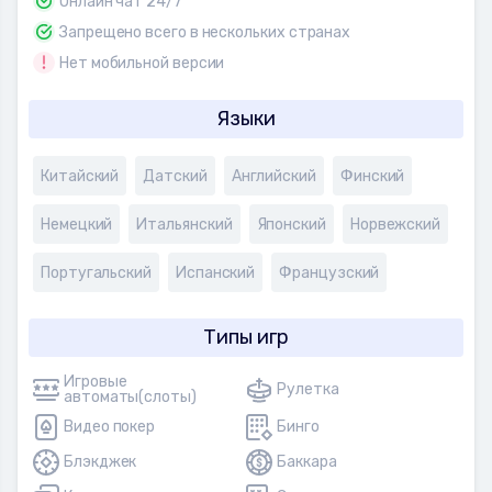
Онлайн чат 24/7
Запрещено всего в нескольких странах
Нет мобильной версии
Языки
Китайский
Датский
Английский
Финский
Немецкий
Итальянский
Японский
Норвежский
Португальский
Испанский
Французский
Типы игр
Игровые
Рулетка
автоматы(слоты)
Видео покер
Бинго
Блэкджек
Баккара