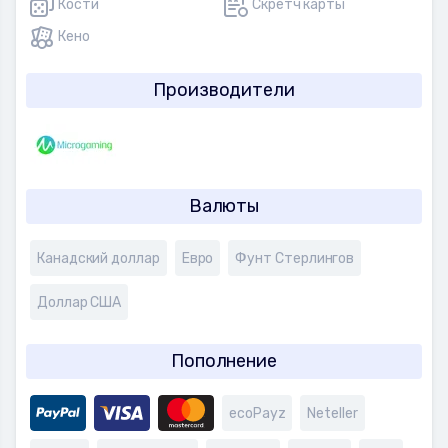
Кости
Скретч карты
Кено
Производители
Валюты
Канадский доллар
Евро
Фунт Стерлингов
Доллар США
Пополнение
ecoPayz
Neteller