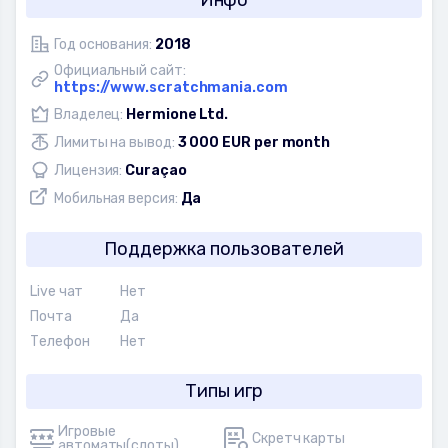
Инфо
Год основания:
2018
Официальный сайт:
https://www.scratchmania.com
Владелец:
Hermione Ltd.
Лимиты на вывод:
3 000 EUR per month
Лицензия:
Curaçao
Мобильная версия:
Да
Поддержка пользователей
Live чат
Нет
Почта
Да
Телефон
Нет
Типы игр
Игровые
Скретч карты
автоматы(слоты)