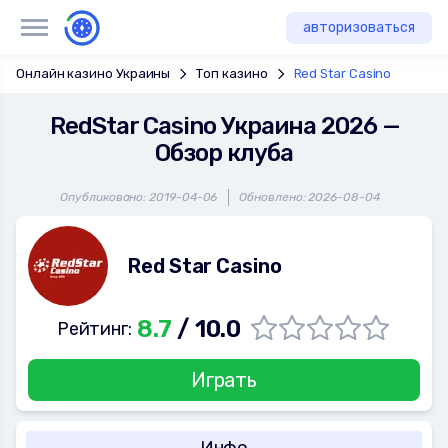
авторизоваться
Онлайн казино Украины
Топ казино
Red Star Casino
RedStar Casino Украина 2026 —
Обзор клуба
Опубликовано: 2019-04-06
Обновлено: 2026-08-04
Red Star Casino
8.7
/ 10.0
Рейтинг:
Играть