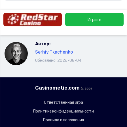
Играть
Автор:
Serhiy Tkachenko
Обновлено: 2026-08-04
Сasinometic.com
(v. 300)
Ответственная игра
Политика конфиденциальности
Правила и положения