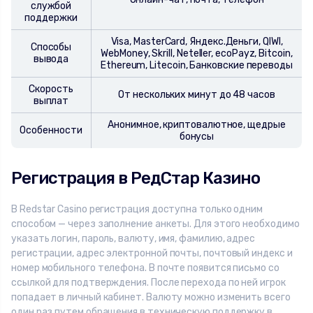
службой
поддержки
Visa, MasterCard, Яндекс.Деньги, QIWI,
Способы
WebMoney, Skrill, Neteller, ecoPayz, Bitcoin,
вывода
Ethereum, Litecoin, Банковские переводы
Скорость
От нескольких минут до 48 часов
выплат
Анонимное, криптовалютное, щедрые
Особенности
бонусы
Регистрация в РедСтар Казино
В Redstar Casino регистрация доступна только одним
способом — через заполнение анкеты. Для этого необходимо
указать логин, пароль, валюту, имя, фамилию, адрес
регистрации, адрес электронной почты, почтовый индекс и
номер мобильного телефона. В почте появится письмо со
ссылкой для подтверждения. После перехода по ней игрок
попадает в личный кабинет. Валюту можно изменить всего
один раз путем обращения в техническую поддержку в