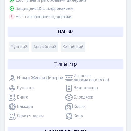
Доступны игры с живыми дилерами
Защищено SSL шифрованием
Нет телефонной поддержки
Языки
Русский
Английский
Китайский
Типы игр
Игровые
Игры с Живым Дилером
автоматы(слоты)
Рулетка
Видео покер
Бинго
Блэкджек
Баккара
Кости
Скретч карты
Кено