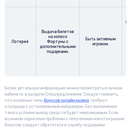
уч
то
Выдача билетов
на колесо
ав
Быть активным
Лотерея
Фортуны с
игроком.
дополнительными
подарками.
б
с
Более детальную информацию можно посмотреть в личном
кабинете, в разделе Спецпредложения. Следует помнить,
что основные типы
бонусов онлайн казино
требуют
отыгрыша с установленным вейджером. Без выполнения
такого условия вывод средств будет невозможным. Если
возникли серьезные проблемы с получением или отыгрышем
бонусов, следует обратиться в службу поддержки.