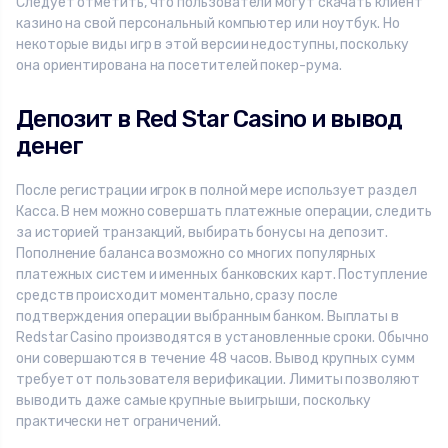
Следует отметить, что пользователи могут скачать клиент
казино на свой персональный компьютер или ноутбук. Но
некоторые виды игр в этой версии недоступны, поскольку
она ориентирована на посетителей покер-рума.
Депозит в Red Star Casino и вывод
денег
После регистрации игрок в полной мере использует раздел
Касса. В нем можно совершать платежные операции, следить
за историей транзакций, выбирать бонусы на депозит.
Пополнение баланса возможно со многих популярных
платежных систем и именных банковских карт. Поступление
средств происходит моментально, сразу после
подтверждения операции выбранным банком. Выплаты в
Redstar Casino производятся в установленные сроки. Обычно
они совершаются в течение 48 часов. Вывод крупных сумм
требует от пользователя верификации. Лимиты позволяют
выводить даже самые крупные выигрыши, поскольку
практически нет ограничений.