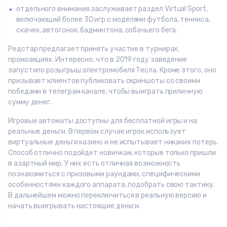
отдельного внимания заслуживает раздел Virtual Sport,
включающий более 30 игр с моделями футбола, тенниса,
скачек, автогонок, бадминтона, собачьего бега.
Редстар предлагает принять участие в турнирах,
промоакциях. Интересно, что в 2019 году заведение
запустило розыгрыш электромобиля Тесла. Кроме этого, оно
призывает клиентов публиковать скриншоты со своими
победами в телеграм канале, чтобы выиграть приличную
сумму денег.
Игровые автоматы доступны для бесплатной игры и на
реальные деньги. В первом случае игрок использует
виртуальные деньги казино и не испытывает никаких потерь.
Способ отлично подойдет новичкам, которые только пришли
в азартный мир. У них есть отличная возможность
познакомиться с призовыми раундами, специфическими
особенностями каждого аппарата, подобрать свою тактику.
В дальнейшем можно переключиться в реальную версию и
начать выигрывать настоящие деньги.