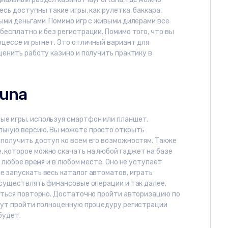
сь доступны такие игры, как рулетка, баккара,
ыми деньгами. Помимо игр с живыми дилерами все
бесплатно и без регистрации. Помимо того, что вы
оцессе игры нет. Это отличный вариант для
ценить работу казино и получить практику в
tuna
ые игры, используя смартфон или планшет.
льную версию. Вы можете просто открыть
 получить доступ ко всем его возможностям. Также
 которое можно скачать на любой гаджет на базе
в любое время и в любом месте. Оно не уступает
е запускать весь каталог автоматов, играть
осуществлять финансовые операции и так далее.
ваться повторно. Достаточно пройти авторизацию по
огут пройти полноценную процедуру регистрации
будет.