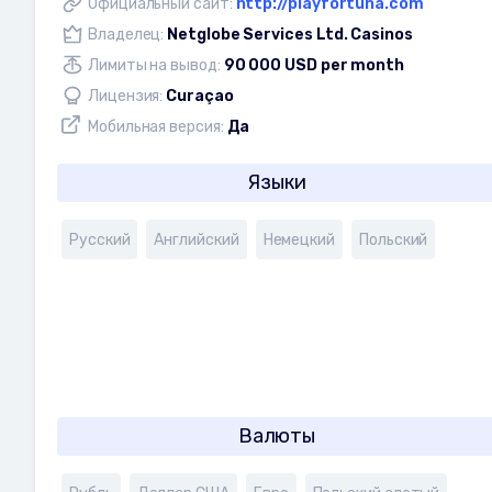
Официальный сайт:
http://playfortuna.com
Владелец:
Netglobe Services Ltd. Casinos
Лимиты на вывод:
90 000 USD per month
Лицензия:
Curaçao
Мобильная версия:
Да
Языки
Русский
Английский
Немецкий
Польский
Валюты