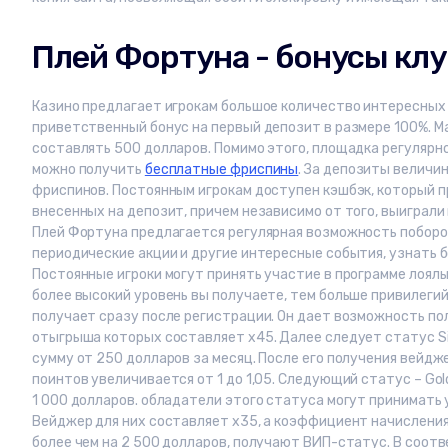
Плей Фортуна - бонусы кл
Казино предлагает игрокам большое количество интересных 
приветственный бонус на первый депозит в размере 100%. М
составлять 500 долларов. Помимо этого, площадка регулярн
можно получить
бесплатные фриспины
. За депозиты величи
фриспинов. Постоянным игрокам доступен кэшбэк, который 
внесенных на депозит, причем независимо от того, выиграли
Плей Фортуна предлагается регулярная возможность поборо
периодические акции и другие интересные события, узнать б
Постоянные игроки могут принять участие в программе лояльн
более высокий уровень вы получаете, тем больше привилеги
получает сразу после регистрации. Он дает возможность по
отыгрыша которых составляет х45. Далее следует статус Sil
сумму от 250 долларов за месяц. После его получения вейд
поинтов увеличивается от 1 до 1,05. Следующий статус – Gold
1 000 долларов. обладатели этого статуса могут принимать
Вейджер для них составляет х35, а коэффициент начисления 
более чем на 2 500 долларов, получают ВИП-статус. В соотв