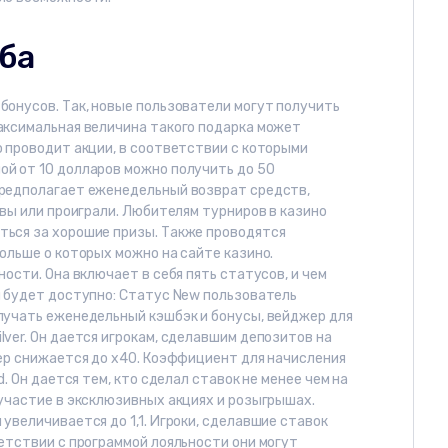
уба
бонусов. Так, новые пользователи могут получить
аксимальная величина такого подарка может
о проводит акции, в соответствии с которыми
ной от 10 долларов можно получить до 50
предполагает еженедельный возврат средств,
 вы или проиграли. Любителям турниров в казино
ться за хорошие призы. Также проводятся
ольше о которых можно на сайте казино.
ости. Она включает в себя пять статусов, и чем
й будет доступно: Статус New пользователь
лучать еженедельный кэшбэк и бонусы, вейджер для
ver. Он дается игрокам, сделавшим депозитов на
жер снижается до х40. Коэффициент для начисления
. Он дается тем, кто сделал ставок не менее чем на
 участие в эксклюзивных акциях и розыгрышах.
увеличивается до 1,1. Игроки, сделавшие ставок
етствии с программой лояльности они могут