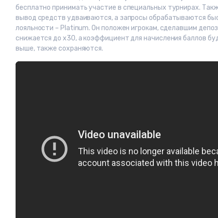
бесплатно принимать участие в специальных турнирах. Так
вывод средств удваиваются, а запросы обрабатываются быс
лояльности – Platinum. Он положен игрокам, сделавшим депоз
снижается до х30, а коэффициент для начисления баллов буд
выше, также сохраняются.