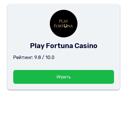
Play Fortuna Casino
Рейтинг:
9.8 / 10.0
Играть