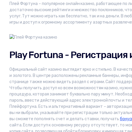
Плей Фортуна – популярное онлайн казино, работающее по ли
достаточно высокие рейтинги и множество поклонников, чт
услуг. Тут можно играть как бесплатно, так и на деньги. В 
игры и доступ к огромному ассортименту азартных развлече
Play Fortuna - Регистрация 
Официальный сайт казино выглядит ярко и стильно. В качес
и золотого. В центре расположены рекламные баннеры, инфо
странице также можно видеть раздел с играми. Сайт поддерж
Чтобы получить доступ ко всем возможностям казино, нужно
процедура, которая занимает буквально пару минут. Необход
пароль, ввести действующий адрес электронной почты и те
Плейфортуна. Есть и альтернативный вариант – авторизация 
вы ни выбрали, указывайте при регистрации только актуал
вы сможете пополнять счет и делать ставки, получать
бонус
сайта. Если доступ к основному ресурсу отсутствует, то мо
копия сайта, позволяющая обойти блокировку и имеющая так