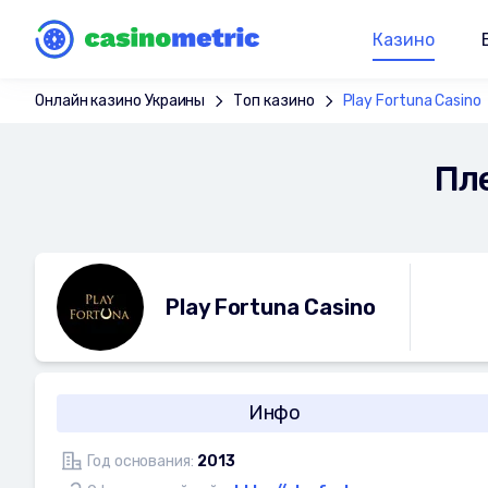
Казино
Онлайн казино Украины
Топ казино
Play Fortuna Casino
Пл
Play Fortuna Casino
Инфо
Год основания:
2013