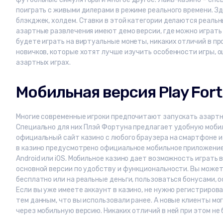
поиграть с живыми дилерами в режиме реального времени. Зде
блэкджек, холдем. Ставки в этой категории делаются реальн
азартные развлечения имеют демо версии, где можно играть 
будете играть на виртуальные монеты, никаких отличий в пр
новичков, которые хотят лучше изучить особенности игры, о
азартных играх.
Мобильная версия Play For
Многие современные игроки предпочитают запускать азартн
Специально для них Плэй Фортуна предлагает удобную моби
официальный сайт казино с любого браузера на смартфоне и
в казино предусмотрено официальное мобильное приложение,
Android или iOS. Мобильное казино дает возможность играть 
основной версии по удобству и функциональности. Вы может
бесплатно или на реальные деньги, пользоваться бонусами, 
Если вы уже имеете аккаунт в казино, не нужно регистриро
тем данным, что вы использовали ранее. А новые клиенты м
через мобильную версию. Никаких отличий в ней при этом не 