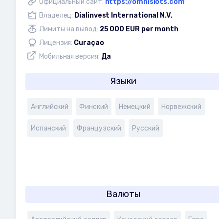
Официальный сайт:
https://omnislots.com
Владелец:
Dialinvest International N.V.
Лимиты на вывод:
25 000 EUR per month
Лицензия:
Curaçao
Мобильная версия:
Да
Языки
Английский
Финский
Немецкий
Норвежский
Испанский
Французский
Русский
Валюты