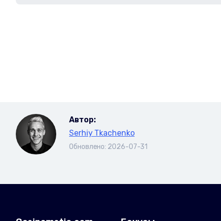
Автор:
Serhiy Tkachenko
Обновлено: 2026-07-31