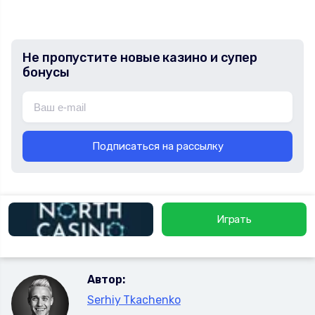
Не пропустите новые казино и супер
бонусы
Подписаться на рассылку
Играть
Автор:
Serhiy Tkachenko