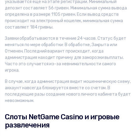
указывается еще на этапе регистрации. Минимальный
депозит составляет 56 гривен. Минимальная сумма вывода
определена в размере 1105 гривен. Если вывод средств
происходит на электронный кошелек, минимальная сумма
составляет 184 гривны.
Заявки обрабатываются в течение 24 часов. Статус будет
меняться по мере обработки: В обработке, Закрыта или
Отменен. Последний вариант происходит, когда
администрация находит причину для заморозки выплаты.
Часто это случается из-за невнимательности самого
игрока.
В случае, когда администрация видит мошенническую схему,
аккаунт навсегда блокируется вместе со счетом. В
последующие разы создание нового личного кабинета будет
невозможным.
Слоты NetGame Casino и игровые
развлечения