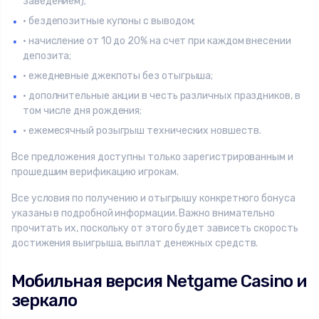
заведением);
• бездепозитные купоны с выводом;
• начисление от 10 до 20% на счет при каждом внесении
депозита;
• ежедневные джекпоты без отыгрыша;
• дополнительные акции в честь различных праздников, в
том числе дня рождения;
• ежемесячный розыгрыш технических новшеств.
Все предложения доступны только зарегистрированным и
прошедшим верификацию игрокам.
Все условия по получению и отыгрышу конкретного бонуса
указаны в подробной информации. Важно внимательно
прочитать их, поскольку от этого будет зависеть скорость
достижения выигрыша, выплат денежных средств.
Мобильная версия Netgame Casino и
зеркало