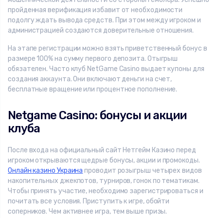
пройденная верификация избавит от необходимости
подолгу ждать вывода средств. При этом между игроком и
администрацией создаются доверительные отношения.
На этапе регистрации можно взять приветственный бонус в
размере 100% на сумму первого депозита. Отыгрыш
обязателен. Часто клуб NetGame Casino выдает купоны для
создания аккаунта. Они включают деньги на счет,
бесплатные вращение или процентное пополнение.
Netgame Casino: бонусы и акции
клуба
После входа на официальный сайт Нетгейм Казино перед
игроком открываются щедрые бонусы, акции и промокоды.
Онлайн казино Украина
проводит розыгрыш четырех видов
накопительных джекпотов, турниров, гонок по тематикам.
Чтобы принять участие, необходимо зарегистрироваться и
почитать все условия. Приступить к игре, обойти
соперников. Чем активнее игра, тем выше призы.