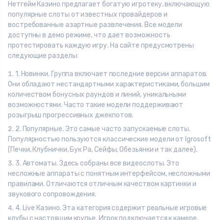
Нетгейм Казино предлагает богатую игротеку, включающую
популярные слоты от известных провайдеров и
востребованные азартные развлечения. Все модели
доступны в демо режиме, что дает возможность
протестировать каждую игру. На сайте предусмотрены
следующие разделы:
1. Новинки. Группа включает последние версии аппаратов.
Они обладают нестандартными характеристиками, большим
количеством бонусных раундов и линий, уникальными
возможностями. Часто такие модели поддерживают
розыгрыш прогрессивных джекпотов.
2. Популярные. Это самые часто запускаемые слоты.
Популярностью пользуются классические модели от Igrosoft
(Печки, Клубнички, Бук Ра, Сейфы, Обезьянки и так далее).
3. Автоматы. Здесь собраны все видеослоты. Это
несложные аппараты с понятным интерфейсом, несложными
правилами. Отличаются отличным качеством картинки и
звукового сопровождения.
4. Live Казино. Эта категория содержит реальные игровые
клубы с настоящим крупье. Игрок подключается к камере,