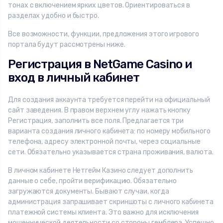
тонах с включением ярких цветов. Ориентироваться в
разделах удобно и быстро.
Все возможности, функции, предложения этого игрового
портала будут рассмотрены ниже.
Регистрация в NetGame Casino и
вход в личный кабинет
Для создания аккаунта требуется перейти на официальный
сайт заведения. В правом верхнем углу нажать кнопку
Регистрация, заполнить все поля. Предлагается три
варианта создания личного кабинета: по номеру мобильного
телефона, адресу электронной почты, через социальные
сети. Обязательно указывается страна проживания, валюта.
В личном кабинете Нетгейм Казино следует дополнить
данные о себе, пройти верификацию. Обязательно
загружаются документы. Бывают случаи, когда
администрация запрашивает скриншоты с личного кабинета
платежной системы клиента. Это важно для исключения
мошеннической деятельности со стороны гемблера. Успешно