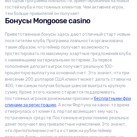
выгодная программа лояльности, ориентированная на новых
гостей клуба и постоянных клиентов. Чем активнее игрок,
тем больше привилегий он получает.
Бонусы Mongoose casino
Приветственные бонусы здесь дают отличный старт новым
посетителям клуба. Программа лояльности организована
таким образом, что геймер получает возможность
протестировать по максимуму азартные предложения клуба
с наименьшими материальными потерями. За первое
пополнение депозита игрок получает реальную 100-
процентную выплату на основной счет. Это значит, что при
внесении 200 долларов США клиент может делать ставки на
400, тем самым получая больше шансов выиграть крупную
сумму. Кроме этого, казино старается поддерживать
постоянных игроков денежными призами и
бесплатными фри
спинами за регистрацию
. А если Фортуна на какое-то время
отвернулась от клиента, портал возмещает ему часть
потраченных средств. Постоянные игроки помимо реальных
денег получают внутривалютные начисления. Это значит,
что при пополнении счета и ставок на рубли геймер