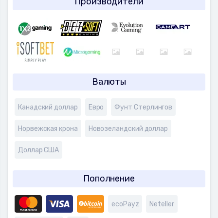
Производители
Валюты
Канадский доллар
Евро
Фунт Стерлингов
Норвежская крона
Новозеландский доллар
Доллар США
Пополнение
ecoPayz
Neteller