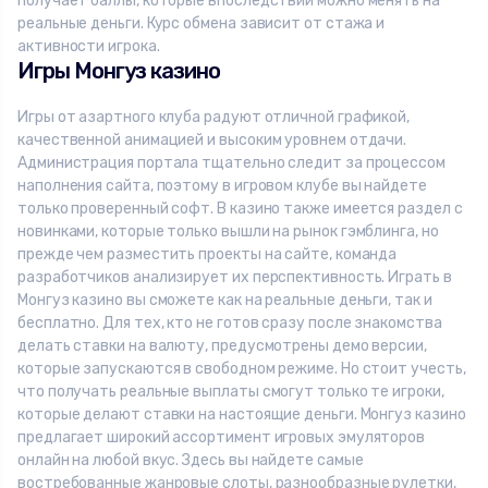
получает баллы, которые впоследствии можно менять на
реальные деньги. Курс обмена зависит от стажа и
активности игрока.
Игры Монгуз казино
Игры от азартного клуба радуют отличной графикой,
качественной анимацией и высоким уровнем отдачи.
Администрация портала тщательно следит за процессом
наполнения сайта, поэтому в игровом клубе вы найдете
только проверенный софт. В казино также имеется раздел с
новинками, которые только вышли на рынок гэмблинга, но
прежде чем разместить проекты на сайте, команда
разработчиков анализирует их перспективность. Играть в
Монгуз казино вы сможете как на реальные деньги, так и
бесплатно. Для тех, кто не готов сразу после знакомства
делать ставки на валюту, предусмотрены демо версии,
которые запускаются в свободном режиме. Но стоит учесть,
что получать реальные выплаты смогут только те игроки,
которые делают ставки на настоящие деньги. Монгуз казино
предлагает широкий ассортимент игровых эмуляторов
онлайн на любой вкус. Здесь вы найдете самые
востребованные жанровые слоты, разнообразные рулетки,