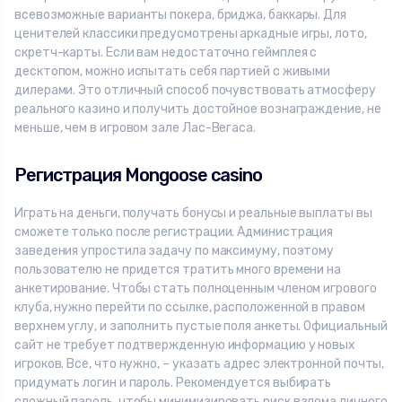
всевозможные варианты покера, бриджа, баккары. Для
ценителей классики предусмотрены аркадные игры, лото,
скретч-карты. Если вам недостаточно геймплея с
десктопом, можно испытать себя партией с живыми
дилерами. Это отличный способ почувствовать атмосферу
реального казино и получить достойное вознаграждение, не
меньше, чем в игровом зале Лас-Вегаса.
Регистрация Mongoose casino
Играть на деньги, получать бонусы и реальные выплаты вы
сможете только после регистрации. Администрация
заведения упростила задачу по максимуму, поэтому
пользователю не придется тратить много времени на
анкетирование. Чтобы стать полноценным членом игрового
клуба, нужно перейти по ссылке, расположенной в правом
верхнем углу, и заполнить пустые поля анкеты. Официальный
сайт не требует подтвержденную информацию у новых
игроков. Все, что нужно, – указать адрес электронной почты,
придумать логин и пароль. Рекомендуется выбирать
сложный пароль, чтобы минимизировать риск взлома личного