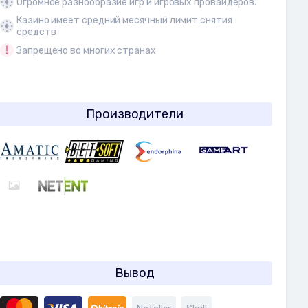
Огромное разнообразие игр и игровых провайдеров.
Казино имеет средний месячный лимит снятия
средств
Запрещено во многих странах
Производители
Вывод