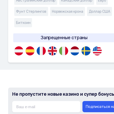
Австралийский доллар
Канадский доллар
Евро
Фунт Стерлингов
Норвежская крона
Доллар США
Биткоин
Запрещенные страны
Не пропустите новые казино и супер бонус
Подписаться н