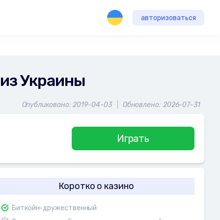
авторизоваться
 из Украины
Опубликовано: 2019-04-03
Обновлено: 2026-07-31
Играть
Коротко о казино
Биткойн-дружественный