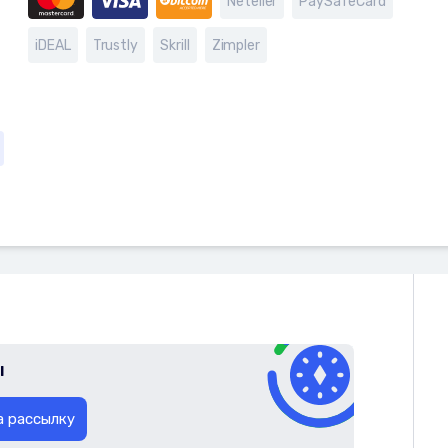
Neteller
PaySafeCard
iDEAL
Trustly
Skrill
Zimpler
ы
а рассылку