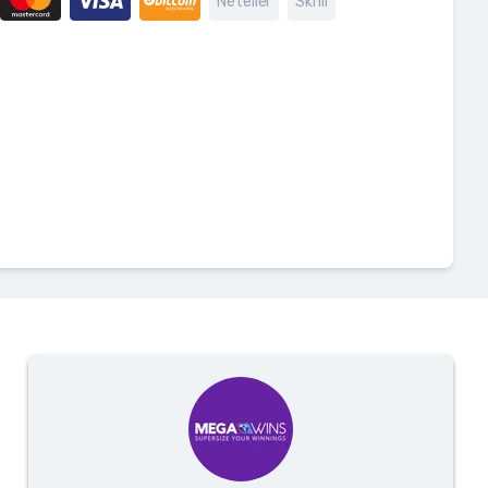
Neteller
Skrill