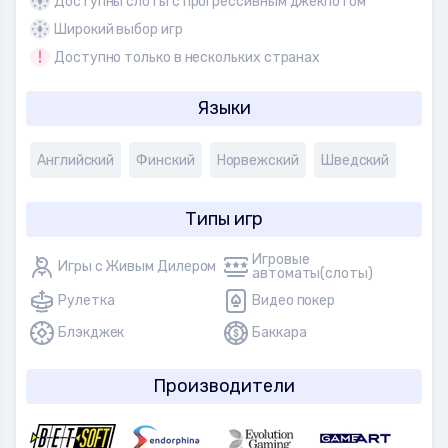
Доступны слоты с прогрессивным джекпотом
Широкий выбор игр
Доступно только в нескольких странах
Языки
Английский
Финский
Норвежский
Шведский
Типы игр
Игровые
Игры с Живым Дилером
автоматы(слоты)
Рулетка
Видео покер
Блэкджек
Баккара
Производители