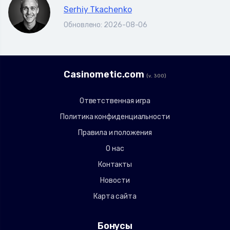
Serhiy Tkachenko
Обновлено: 2026-08-06
Сasinometic.com
(v. 300)
Ответственная игра
Политика конфиденциальности
Правила и положения
О нас
Контакты
Новости
Карта сайта
Бонусы