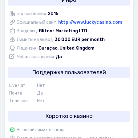
Инфо
Год основания:
2015
Официальный сайт:
http://www.luckycasino.com
Владелец:
Glitnor Marketing LTD
Лимиты на вывод:
30 000 EUR per month
Лицензия:
Curaçao, United Kingdom
Мобильная версия:
Да
Поддержка пользователей
Live чат
Нет
Почта
Да
Телефон
Нет
Коротко о казино
Высокий лимит вывода