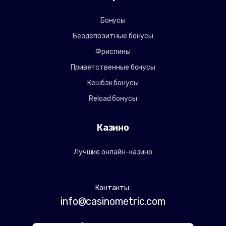
Бонусы
Бездепозитные бонусы
Фриспины
Приветственные бонусы
Кешбэк бонусы
Reload бонусы
Казино
Лучшие онлайн-казино
Контакты:
info@casinometric.com
Социальные медиа: