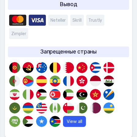
Вывод
Neteller
Skrill
Trustly
Zimpler
Запрещенные страны
View all