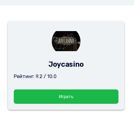
Joycasino
Рейтинг:
9.2 / 10.0
Играть