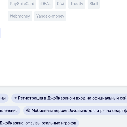
PaySafeCard
iDEAL
QiWi
Trustly
Skrill
Webmoney
Yandex-money
ины
⭐ Регистрация в Джойказино и вход на официальный сай
звлечения
🤑 Мобильная версия Joycasino для игры на смарт
 Джойказино: отзывы реальных игроков