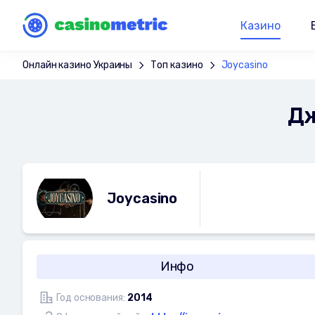
Казино
Онлайн казино Украины
Топ казино
Joycasino
Дж
Joycasino
Инфо
Год основания:
2014