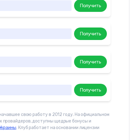
Получить
Получить
Получить
Получить
начавшее свою работу в 2012 году. На официальном
х провайдеров, доступны щедрые бонусы и
 Украины
. Клуб работает на основании лицензии